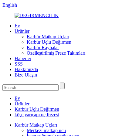
English
Ev
Ürünler
Karbür Matkap Uçları
Karbür Uçlu Değirmen
Karbür Raybalar
Özelleştirilmiş Freze Takımları
Haberler
SSS
Hakkımızda
Bize Ulaşın
Ev
Ürünler
Karbür Uçlu Değirmen
köşe yarıçapı uç frezesi
Karbür Matkap Uçları
Merkezi matkap ucu
İçten soğutmalı matkap ucu