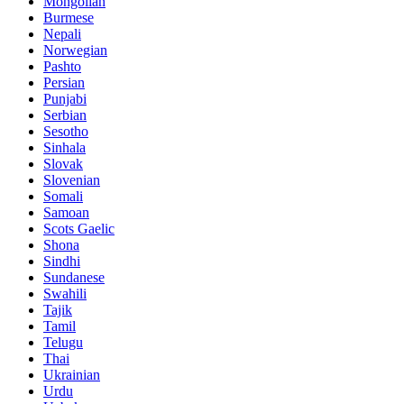
Mongolian
Burmese
Nepali
Norwegian
Pashto
Persian
Punjabi
Serbian
Sesotho
Sinhala
Slovak
Slovenian
Somali
Samoan
Scots Gaelic
Shona
Sindhi
Sundanese
Swahili
Tajik
Tamil
Telugu
Thai
Ukrainian
Urdu