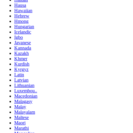
Hausa
Hawaiian
Hebrew
Hmong
Hungarian
Icelandic
Igbo
Javanese
Kannada
Kazakh
Khmer
Kurdish
Kyrgyz
Latin
Latvian
Lithuanian
Luxembou..
Macedonian
Malagasy
Malay
Malayalam
Maltese
Maori
Marathi