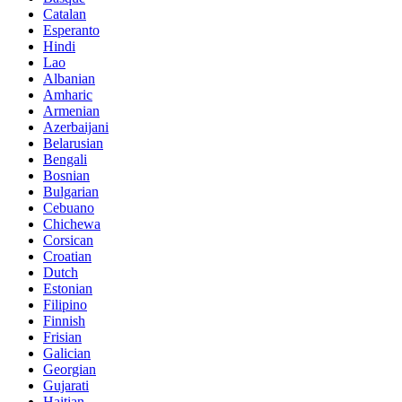
Catalan
Esperanto
Hindi
Lao
Albanian
Amharic
Armenian
Azerbaijani
Belarusian
Bengali
Bosnian
Bulgarian
Cebuano
Chichewa
Corsican
Croatian
Dutch
Estonian
Filipino
Finnish
Frisian
Galician
Georgian
Gujarati
Haitian