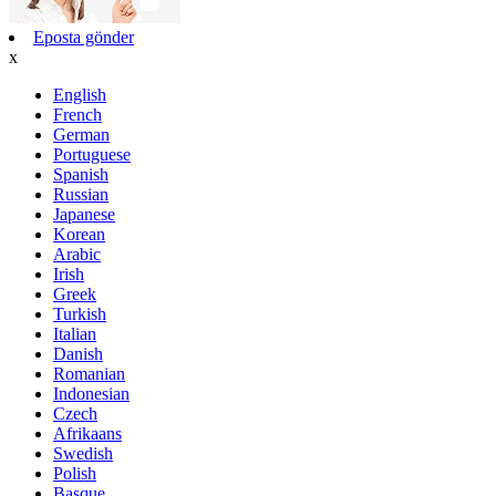
Eposta gönder
x
English
French
German
Portuguese
Spanish
Russian
Japanese
Korean
Arabic
Irish
Greek
Turkish
Italian
Danish
Romanian
Indonesian
Czech
Afrikaans
Swedish
Polish
Basque