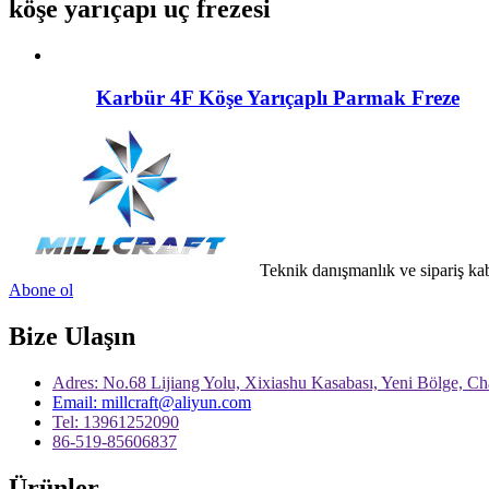
köşe yarıçapı uç frezesi
Karbür 4F Köşe Yarıçaplı Parmak Freze
Teknik danışmanlık ve sipariş ka
Abone ol
Bize Ulaşın
Adres: No.68 Lijiang Yolu, Xixiashu Kasabası, Yeni Bölge, C
Email: millcraft@aliyun.com
Tel: 13961252090
86-519-85606837
Ürünler