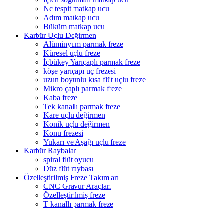
Nc tespit matkap ucu
Adım matkap ucu
Büküm matkap ucu
Karbür Uçlu Değirmen
Alüminyum parmak freze
Küresel uçlu freze
İçbükey Yarıçaplı parmak freze
köşe yarıçapı uç frezesi
uzun boyunlu kısa flüt uçlu freze
Mikro çaplı parmak freze
Kaba freze
Tek kanallı parmak freze
Kare uçlu değirmen
Konik uçlu değirmen
Konu frezesi
Yukarı ve Aşağı uçlu freze
Karbür Raybalar
spiral flüt oyucu
Düz flüt raybası
Özelleştirilmiş Freze Takımları
CNC Gravür Araçları
Özelleştirilmiş freze
T kanallı parmak freze