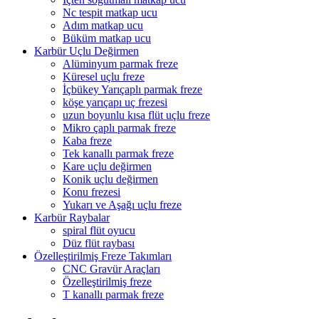
Nc tespit matkap ucu
Adım matkap ucu
Büküm matkap ucu
Karbür Uçlu Değirmen
Alüminyum parmak freze
Küresel uçlu freze
İçbükey Yarıçaplı parmak freze
köşe yarıçapı uç frezesi
uzun boyunlu kısa flüt uçlu freze
Mikro çaplı parmak freze
Kaba freze
Tek kanallı parmak freze
Kare uçlu değirmen
Konik uçlu değirmen
Konu frezesi
Yukarı ve Aşağı uçlu freze
Karbür Raybalar
spiral flüt oyucu
Düz flüt raybası
Özelleştirilmiş Freze Takımları
CNC Gravür Araçları
Özelleştirilmiş freze
T kanallı parmak freze