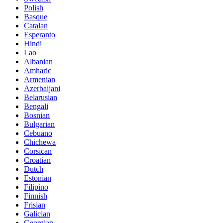
Polish
Basque
Catalan
Esperanto
Hindi
Lao
Albanian
Amharic
Armenian
Azerbaijani
Belarusian
Bengali
Bosnian
Bulgarian
Cebuano
Chichewa
Corsican
Croatian
Dutch
Estonian
Filipino
Finnish
Frisian
Galician
Georgian