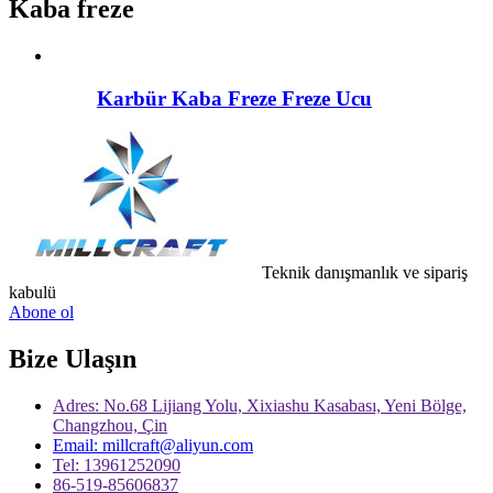
Kaba freze
Karbür Kaba Freze Freze Ucu
Teknik danışmanlık ve sipariş
kabulü
Abone ol
Bize Ulaşın
Adres: No.68 Lijiang Yolu, Xixiashu Kasabası, Yeni Bölge,
Changzhou, Çin
Email: millcraft@aliyun.com
Tel: 13961252090
86-519-85606837