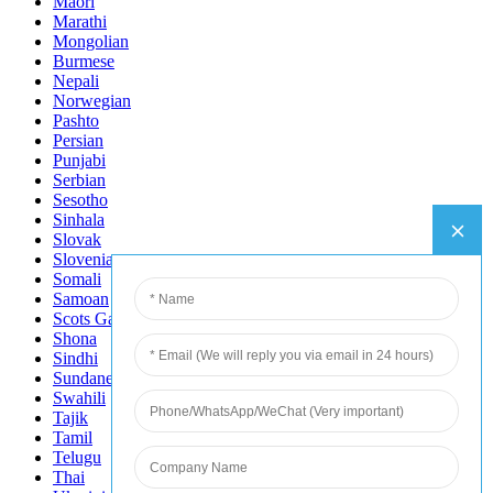
Maori
Marathi
Mongolian
Burmese
Nepali
Norwegian
Pashto
Persian
Punjabi
Serbian
Sesotho
Sinhala
Slovak
Slovenian
Somali
Samoan
Scots Gaelic
Shona
Sindhi
Sundanese
Swahili
Tajik
Tamil
Telugu
Thai