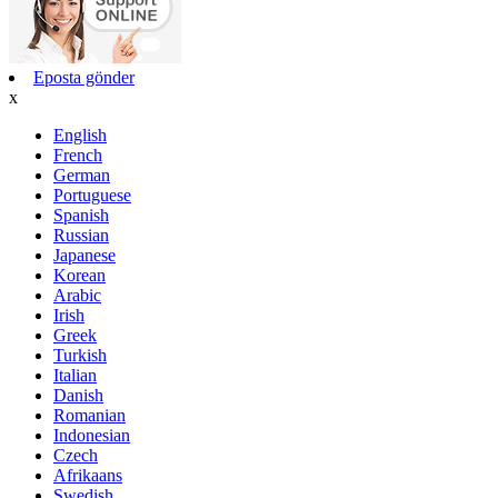
Eposta gönder
x
English
French
German
Portuguese
Spanish
Russian
Japanese
Korean
Arabic
Irish
Greek
Turkish
Italian
Danish
Romanian
Indonesian
Czech
Afrikaans
Swedish