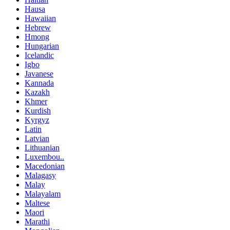
Hausa
Hawaiian
Hebrew
Hmong
Hungarian
Icelandic
Igbo
Javanese
Kannada
Kazakh
Khmer
Kurdish
Kyrgyz
Latin
Latvian
Lithuanian
Luxembou..
Macedonian
Malagasy
Malay
Malayalam
Maltese
Maori
Marathi