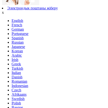
Электрондық поштаны жіберу
x
English
French
German
Portuguese
Spanish
Russian
Japanese
Korean
Arabic
Irish
Greek
Turkish
Italian
Danish
Romanian
Indonesian
Czech
Afrikaans
Swedish
Polish
Basque