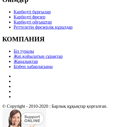
Карбидті бұрғылар
Карбидті фрезер
Карбидті ойғыштар
Реттелетін фрезерлік құралдар
КОМПАНИЯ
Біз туралы
Жиі қойылатын сұрақтар
Жаңалықтар
Бізбен хабарласыңы
© Copyright - 2010-2020 : Барлық құқықтар қорғалған.