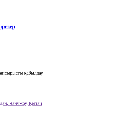
фрезер
тапсырысты қабылдау
дан, Чанчжоу, Қытай