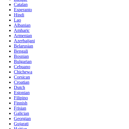
Catalan
Esperanto
Hindi
Lao
Albanian
Amharic
Armenian
Azerbaijani
Belarusian
Bengali
Bosnian
Bulgarian
Cebuano
Chichewa
Corsican
Croatian
Dutch
Estonian
Filipino
Finnish
Frisian
Galician
Georgian
Gujarati
Haitian