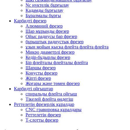
Nc нүктелік бұрғылау
Қадамды бұрғылау
Бұралмалы бұрғы
Карбидті фрезер
Алюминий фрезер
Шар мұрынды фрезер
Ойыс радиусы бар фрезер
бұрыштық радиустық фрезер
ұзын мойын қысқа флейта флейта флейта
Микро диаметрлі фрезер
Кедір-бұдырлы фрезер
Бір флейталы флейталы флейта
Шаршы фрезер
Конусты фрезер
Жіпті фрезер
Жоғары және төмен фрезер
Карбидті ойғыштар
спиральды флейта ойғыш
Тікелей флейта өңдегіш
Реттелетін фрезерлік құралдар
CNC гравировка құралдары
Реттелетін фрезер
Т-слотты фрезер