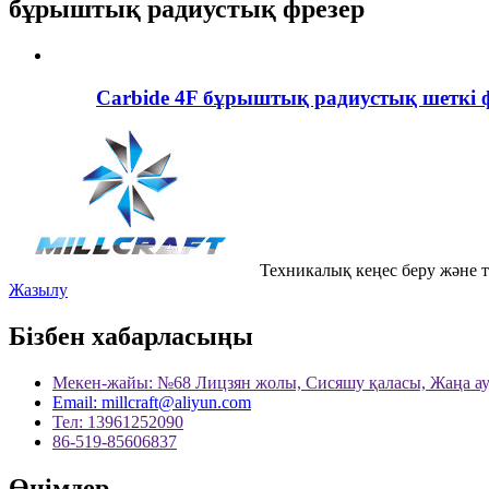
бұрыштық радиустық фрезер
Carbide 4F бұрыштық радиустық шеткі 
Техникалық кеңес беру және 
Жазылу
Бізбен хабарласыңы
Мекен-жайы: №68 Лицзян жолы, Сисяшу қаласы, Жаңа ау
Email: millcraft@aliyun.com
Тел: 13961252090
86-519-85606837
Өнімдер