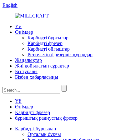
English
Үй
Өнімдер
Карбидті бұрғылар
Карбидті фрезер
Карбидті ойғыштар
Реттелетін фрезерлік құралдар
Жаңалықтар
Жиі қойылатын сұрақтар
Біз туралы
Бізбен хабарласыңы
Үй
Өнімдер
Карбидті фрезер
бұрыштық радиустық фрезер
Карбидті бұрғылар
Орталық бұрғы
Ішкі салқындатқышпен бұрғылау