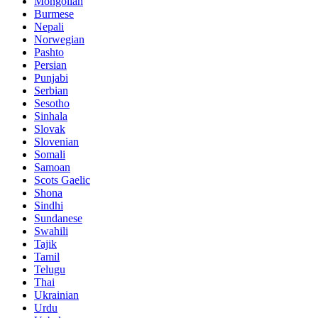
Mongolian
Burmese
Nepali
Norwegian
Pashto
Persian
Punjabi
Serbian
Sesotho
Sinhala
Slovak
Slovenian
Somali
Samoan
Scots Gaelic
Shona
Sindhi
Sundanese
Swahili
Tajik
Tamil
Telugu
Thai
Ukrainian
Urdu