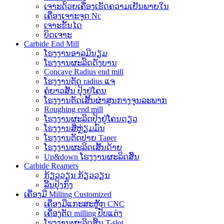
ເຈາະດ້ວຍເຄື່ອງເຮັດຄວາມເຢັນພາຍໃນ
ເຄື່ອງເຈາະຈຸດ Nc
ເຈາະຂັ້ນໄດ
ບິດເຈາະ
Carbide End Mill
ໂຮງງານອາລູມີນຽມ
ໂຮງງານຜະລິດດັງບານ
Concave Radius end mill
ໂຮງງານຕັດ radius ແຈ
ຄໍຍາວສັ້ນ ປຸ້ງຢູ່ໂຄນ
ໂຮງງານຕັດເສັ້ນຜ່າສູນກາງຈຸນລະພາກ
Roughing end mill
ໂຮງງານຜະລິດປຸ້ງຢູ່ໂຄນດຽວ
ໂຮງງານສີ່ຫຼ່ຽມມົນ
ໂຮງງານຕັດປາຍ Taper
ໂຮງງານຜະລິດເສັ້ນດ້າຍ
Up&down ໂຮງງານຜະລິດສິ້ນ
Carbide Reamers
ກ້ຽວວຽນ ກ້ຽວວຽນ
ລີ້ນປຸ້ງກົງ
ເຄື່ອງ​ມື Milling Customized
ເຄື່ອງມືແກະສະຫຼັກ CNC
ເຄື່ອງຕັດ milling ປັບແຕ່ງ
ໂຮງງານຜະລິດສິ້ນ T-slot