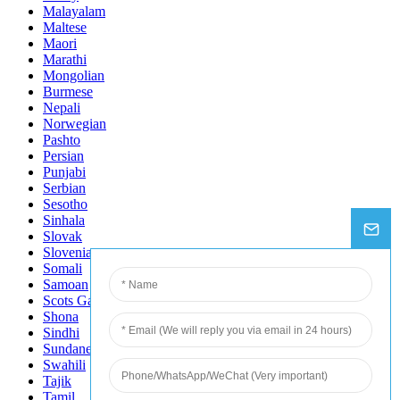
Malayalam
Maltese
Maori
Marathi
Mongolian
Burmese
Nepali
Norwegian
Pashto
Persian
Punjabi
Serbian
Sesotho
Sinhala
Slovak
Slovenian
Somali
Samoan
Scots Gaelic
Shona
Sindhi
Sundanese
Swahili
Tajik
Tamil