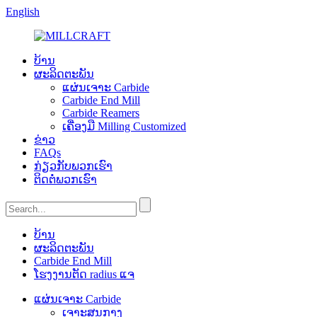
English
ບ້ານ
ຜະລິດຕະພັນ
ແຜ່ນເຈາະ Carbide
Carbide End Mill
Carbide Reamers
ເຄື່ອງ​ມື Milling Customized
ຂ່າວ
FAQs
ກ່ຽວ​ກັບ​ພວກ​ເຮົາ
ຕິດ​ຕໍ່​ພວກ​ເຮົາ
ບ້ານ
ຜະລິດຕະພັນ
Carbide End Mill
ໂຮງງານຕັດ radius ແຈ
ແຜ່ນເຈາະ Carbide
ເຈາະສູນກາງ