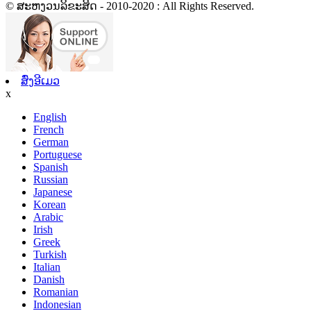
© ສະຫງວນລິຂະສິດ - 2010-2020 : All Rights Reserved.
ສົ່ງອີເມວ
x
English
French
German
Portuguese
Spanish
Russian
Japanese
Korean
Arabic
Irish
Greek
Turkish
Italian
Danish
Romanian
Indonesian