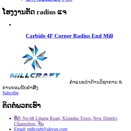
ໂຮງງານຕັດ radius ແຈ
Carbide 4F Corner Radius End Mill
ຄໍາແນະນໍາດ້ານວິຊາການ &
ການຍອມຮັບຄໍາສັ່ງ
Subcribe
ຕິດ​ຕໍ່​ພວກ​ເຮົາ
ທີ່ຢູ່: No.68 Lijiang Road, Xixiashu Town, New District,
Changzhou, ຈີນ
Email: millcraft@aliyun.com