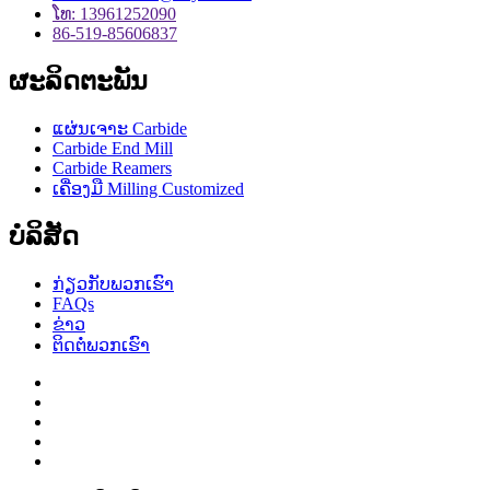
ໂທ: 13961252090
86-519-85606837
ຜະລິດຕະພັນ
ແຜ່ນເຈາະ Carbide
Carbide End Mill
Carbide Reamers
ເຄື່ອງ​ມື Milling Customized
ບໍລິສັດ
ກ່ຽວ​ກັບ​ພວກ​ເຮົາ
FAQs
ຂ່າວ
ຕິດ​ຕໍ່​ພວກ​ເຮົາ