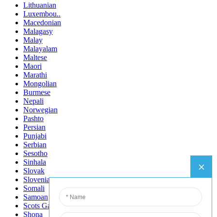
Lithuanian
Luxembou..
Macedonian
Malagasy
Malay
Malayalam
Maltese
Maori
Marathi
Mongolian
Burmese
Nepali
Norwegian
Pashto
Persian
Punjabi
Serbian
Sesotho
Sinhala
Slovak
Slovenian
Somali
Samoan
Scots Gaelic
Shona