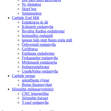
Nc blettabor
Skref bor
Snúningsbor
Carbide End Mill
Endakræsa úr áli
Kúlunefs endamylla
Íhvolfur Radíus endafrestur
hornradíus endamill
langan háls stutt flautu enda mill
Örþvermál endamylla
Gróffræsa
Einflautu endafrestur
Ferkantaður endamylla
Mjóknandi endakræða
Þráðarendafrestur
Upp&Niður endamylla
Carbide ræmar
spíralflautu rýmar
Beinn flautureyðari
Sérsniðin mölunarverkfæri
CNC leturgröftur
Sérsniðin fræsari
T-rauf endamylla