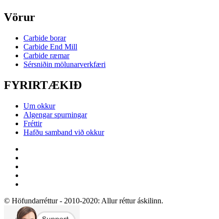
Vörur
Carbide borar
Carbide End Mill
Carbide ræmar
Sérsniðin mölunarverkfæri
FYRIRTÆKIÐ
Um okkur
Algengar spurningar
Fréttir
Hafðu samband við okkur
© Höfundarréttur - 2010-2020: Allur réttur áskilinn.