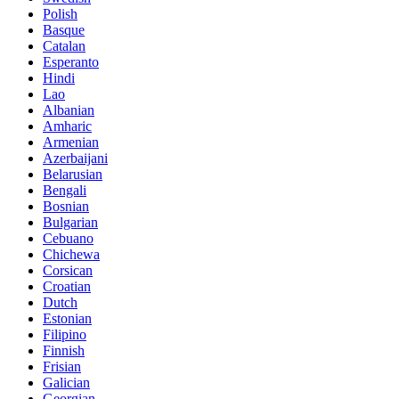
Polish
Basque
Catalan
Esperanto
Hindi
Lao
Albanian
Amharic
Armenian
Azerbaijani
Belarusian
Bengali
Bosnian
Bulgarian
Cebuano
Chichewa
Corsican
Croatian
Dutch
Estonian
Filipino
Finnish
Frisian
Galician
Georgian