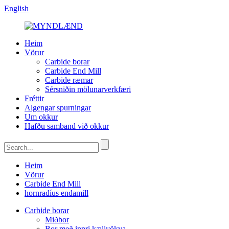
English
Heim
Vörur
Carbide borar
Carbide End Mill
Carbide ræmar
Sérsniðin mölunarverkfæri
Fréttir
Algengar spurningar
Um okkur
Hafðu samband við okkur
Heim
Vörur
Carbide End Mill
hornradíus endamill
Carbide borar
Miðbor
Bor með innri kælivökva