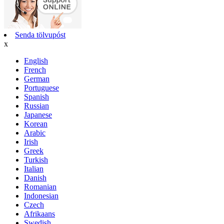
Senda tölvupóst
x
English
French
German
Portuguese
Spanish
Russian
Japanese
Korean
Arabic
Irish
Greek
Turkish
Italian
Danish
Romanian
Indonesian
Czech
Afrikaans
Swedish