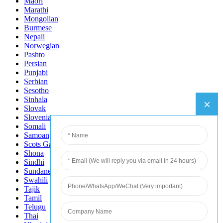
Maori
Marathi
Mongolian
Burmese
Nepali
Norwegian
Pashto
Persian
Punjabi
Serbian
Sesotho
Sinhala
Slovak
Slovenian
Somali
Samoan
Scots Gaelic
Shona
Sindhi
Sundanese
Swahili
Tajik
Tamil
Telugu
Thai