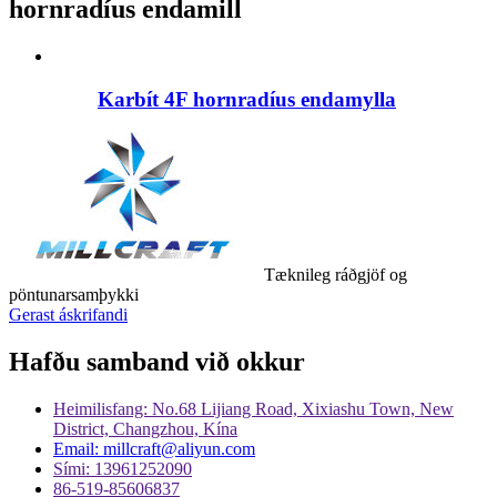
hornradíus endamill
Karbít 4F hornradíus endamylla
Tæknileg ráðgjöf og
pöntunarsamþykki
Gerast áskrifandi
Hafðu samband við okkur
Heimilisfang: No.68 Lijiang Road, Xixiashu Town, New
District, Changzhou, Kína
Email: millcraft@aliyun.com
Sími: 13961252090
86-519-85606837