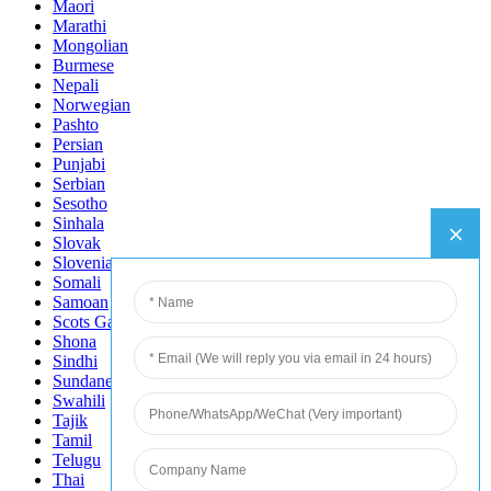
Maori
Marathi
Mongolian
Burmese
Nepali
Norwegian
Pashto
Persian
Punjabi
Serbian
Sesotho
Sinhala
Slovak
Slovenian
Somali
Samoan
Scots Gaelic
Shona
Sindhi
Sundanese
Swahili
Tajik
Tamil
Telugu
Thai