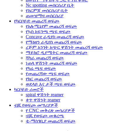
Nc spotting መሰርሰሪያ ቢት
የእርምጃ መሰርሰሪያ ቢት
ጠመዝማዛ መሰርሰሪያ
የካርቦይድ መጨረሻ ወፍጮ
የአሉሚኒየም መጨረሻ ወፍጮ
የኳስ አፍንጫ ጫፍ ወፍጮ
Concave ራዲየስ መጨረሻ ወፍጮ
የማዕዘን ራዲየስ መጨረሻ ወፍጮ
ረጅም አንገት አጭር ዋሽንት መጨረሻ ወፍጮ
ማይክሮ ዲያሜትር መጨረሻ ወፍጮ
ሻካራ መጨረሻ ወፍጮ
ነጠላ ዋሽንት መጨረሻ ወፍጮ
የካሬ ጫፍ ወፍጮ
የመጨረሻው ጫፍ ወፍጮ
የክር መጨረሻ ወፍጮ
ወደላይ እና ታች ጫፍ ወፍጮ
ካርቦይድ ሪመሮች
spiral ዋሽንት reamer
ቀጥ ዋሽንት reamer
ብጁ የወፍጮ መሣሪያዎች
የ CNC መቅረጽ መሳሪያዎች
ብጁ የወፍጮ መቁረጫ
ቲ-ማስገቢያ መጨረሻ ወፍጮ