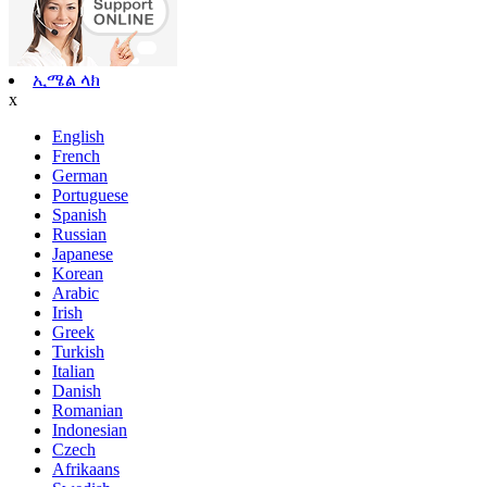
ኢሜል ላክ
x
English
French
German
Portuguese
Spanish
Russian
Japanese
Korean
Arabic
Irish
Greek
Turkish
Italian
Danish
Romanian
Indonesian
Czech
Afrikaans