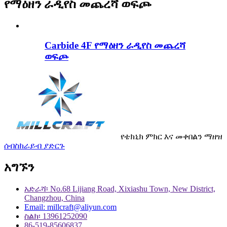
የማዕዘን ራዲየስ መጨረሻ ወፍጮ
Carbide 4F የማዕዘን ራዲየስ መጨረሻ
ወፍጮ
የቴክኒክ ምክር እና መቀበልን ማዘዝ
ሰብስክራይብ ያድርጉ
አግኙን
አድራሻ፡ No.68 Lijiang Road, Xixiashu Town, New District,
Changzhou, China
Email: millcraft@aliyun.com
ስልክ፡ 13961252090
86-519-85606837