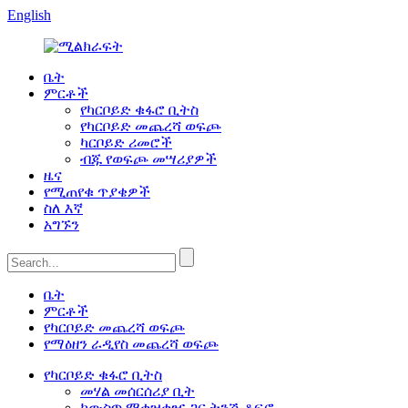
English
ቤት
ምርቶች
የካርቦይድ ቁፋሮ ቢትስ
የካርቦይድ መጨረሻ ወፍጮ
ካርቦይድ ሪመሮች
ብጁ የወፍጮ መሣሪያዎች
ዜና
የሚጠየቁ ጥያቄዎች
ስለ እኛ
አግኙን
ቤት
ምርቶች
የካርቦይድ መጨረሻ ወፍጮ
የማዕዘን ራዲየስ መጨረሻ ወፍጮ
የካርቦይድ ቁፋሮ ቢትስ
መሃል መሰርሰሪያ ቢት
ከውስጥ ማቀዝቀዣ ጋር ትንሽ ቆፍሮ