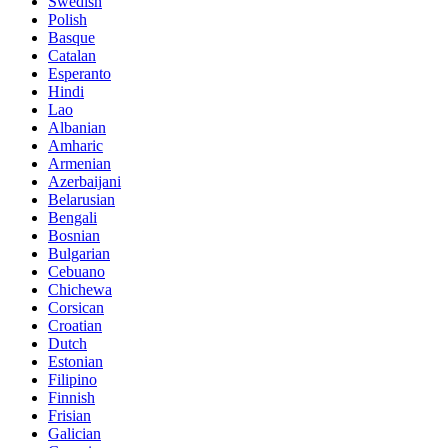
Swedish
Polish
Basque
Catalan
Esperanto
Hindi
Lao
Albanian
Amharic
Armenian
Azerbaijani
Belarusian
Bengali
Bosnian
Bulgarian
Cebuano
Chichewa
Corsican
Croatian
Dutch
Estonian
Filipino
Finnish
Frisian
Galician