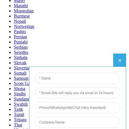
Maori
Marathi
Mongolian
Burmese
Nepali
Norwegian
Pashto
Persian
Punjabi
Serbian
Sesotho
Sinhala
Slovak
Slovenian
Somali
Samoan
Scots Gaelic
Shona
Sindhi
Sundanese
Swahili
Tajik
Tamil
Telugu
Thai