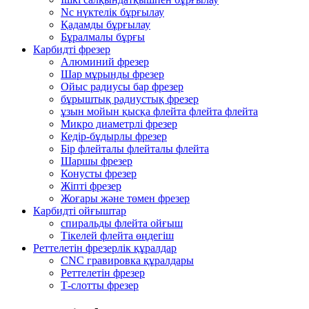
Nc нүктелік бұрғылау
Қадамды бұрғылау
Бұралмалы бұрғы
Карбидті фрезер
Алюминий фрезер
Шар мұрынды фрезер
Ойыс радиусы бар фрезер
бұрыштық радиустық фрезер
ұзын мойын қысқа флейта флейта флейта
Микро диаметрлі фрезер
Кедір-бұдырлы фрезер
Бір флейталы флейталы флейта
Шаршы фрезер
Конусты фрезер
Жіпті фрезер
Жоғары және төмен фрезер
Карбидті ойғыштар
спиральды флейта ойғыш
Тікелей флейта өңдегіш
Реттелетін фрезерлік құралдар
CNC гравировка құралдары
Реттелетін фрезер
Т-слотты фрезер