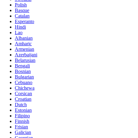
Polish
Basque
Catalan
Esperanto
Hindi
Lao
Albanian
Amharic
Armenian
Azerbaijani
Belarusian
Bengali
Bosnian
Bulgarian
Cebuano
Chichewa
Corsican
Croatian
Dutch
Estonian
Filipino
Finnish
Frisian
Galician
Georgian