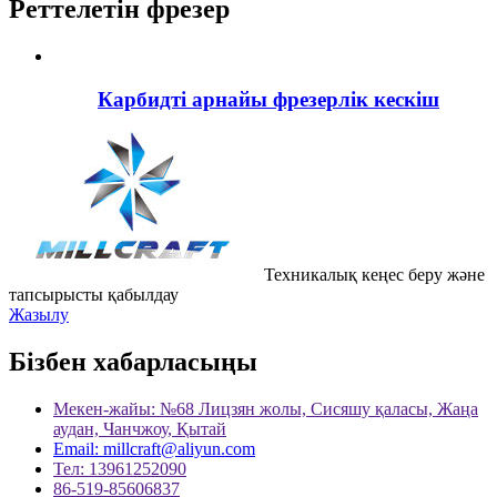
Реттелетін фрезер
Карбидті арнайы фрезерлік кескіш
Техникалық кеңес беру және
тапсырысты қабылдау
Жазылу
Бізбен хабарласыңы
Мекен-жайы: №68 Лицзян жолы, Сисяшу қаласы, Жаңа
аудан, Чанчжоу, Қытай
Email: millcraft@aliyun.com
Тел: 13961252090
86-519-85606837