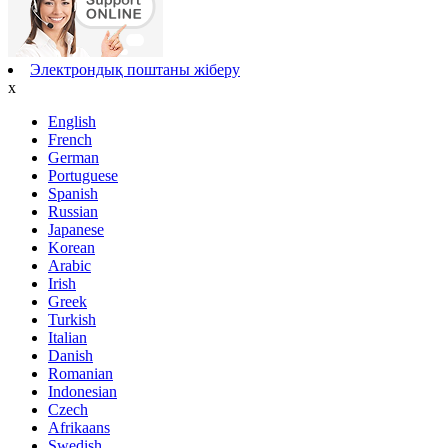
Электрондық поштаны жіберу
x
English
French
German
Portuguese
Spanish
Russian
Japanese
Korean
Arabic
Irish
Greek
Turkish
Italian
Danish
Romanian
Indonesian
Czech
Afrikaans
Swedish