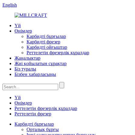
English
Үй
Өнімдер
Карбидті бұрғылар
Карбидті фрезер
Карбидті ойғыштар
Реттелетін фрезерлік құралдар
Жаңалықтар
Жиі қойылатын сұрақтар
Біз туралы
Бізбен хабарласыңы
Үй
Өнімдер
Реттелетін фрезерлік құралдар
Реттелетін фрезер
Карбидті бұрғылар
Орталық бұрғы
Ішкі салқындатқышпен бұрғылау