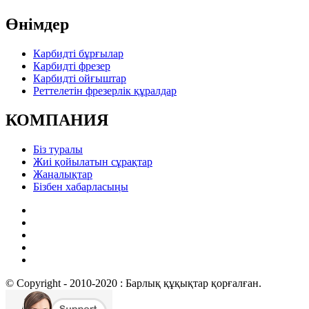
Өнімдер
Карбидті бұрғылар
Карбидті фрезер
Карбидті ойғыштар
Реттелетін фрезерлік құралдар
КОМПАНИЯ
Біз туралы
Жиі қойылатын сұрақтар
Жаңалықтар
Бізбен хабарласыңы
© Copyright - 2010-2020 : Барлық құқықтар қорғалған.