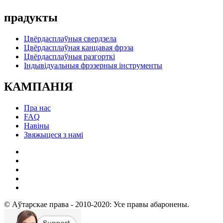
прадукты
Цвёрдасплаўныя свердзела
Цвёрдасплаўная канцавая фрэза
Цвёрдасплаўныя разгорткі
Індывідуальныя фрэзерныя інструменты
КАМПАНІЯ
Пра нас
FAQ
Навіны
Звяжыцеся з намі
© Аўтарскае права - 2010-2020: Усе правы абаронены.