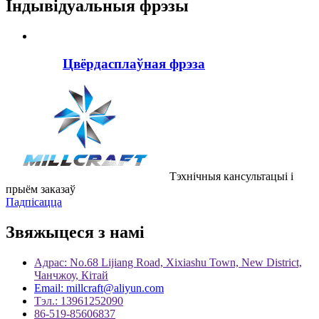
Індывідуальныя фрэзы
Цвёрдасплаўная фрэза
Тэхнічныя кансультацыі і
прыём заказаў
Падпісацца
Звяжыцеся з намі
Адрас: No.68 Lijiang Road, Xixiashu Town, New District,
Чанчжоу, Кітай
Email: millcraft@aliyun.com
Тэл.: 13961252090
86-519-85606837