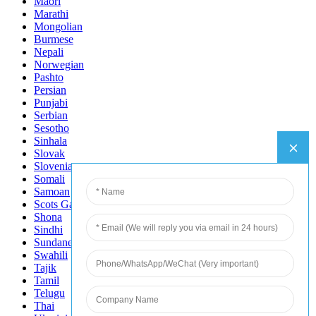
Maori
Marathi
Mongolian
Burmese
Nepali
Norwegian
Pashto
Persian
Punjabi
Serbian
Sesotho
Sinhala
Slovak
Slovenian
Somali
Samoan
Scots Gaelic
Shona
Sindhi
Sundanese
Swahili
Tajik
Tamil
Telugu
Thai