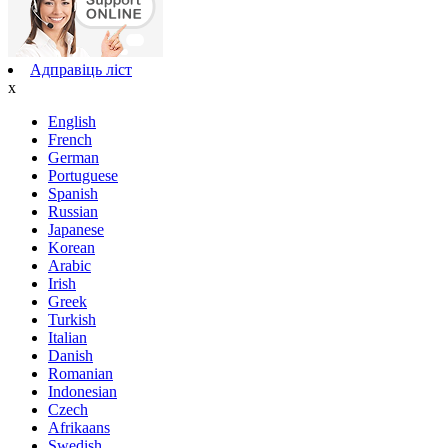
Адправіць ліст
x
English
French
German
Portuguese
Spanish
Russian
Japanese
Korean
Arabic
Irish
Greek
Turkish
Italian
Danish
Romanian
Indonesian
Czech
Afrikaans
Swedish