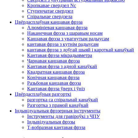
Кропкавае свердзел Nc
Ступенчатае свердзел
Спіральнае свердзела
Цвёрдасплаўная канцавая фрэза
Алюмініевая канцавая фрэза
Наканечная фрэза з шаравым носам
Канцавая фрэза з увагнутым радыусам
кантавая фрэза з кутнім радыусам
кантавая фрэза з доўгай шыяй і кароткай канаўкай
Кантавая фрэза мікрадыяметра
Чарнавая канцавая фрэза
Кантавая фрэза з адной канаўкай
Квадратная канцавая фрэза
Конічная канцавая фрэза
Разьбовая канцавая фрэза
Кантавая фрэза ўверх і ўніз
Цвёрдасплаўныя разгорткі
разгортка са спіральнай канаўкай
Разгортка з прамой канаўкай
Індывідуальныя фрэзерныя інструменты
Інструменты для гравіроўкі з ЧПУ
Індывідуальныя фрэзы
Т-вобразная кантавая фрэза