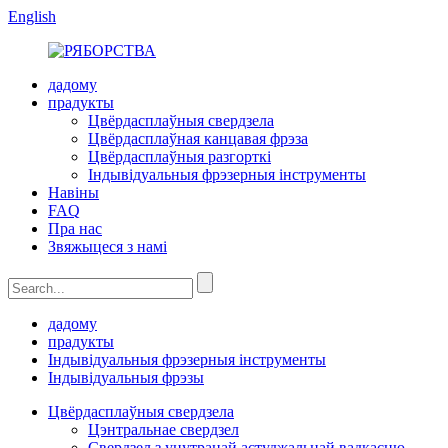
English
дадому
прадукты
Цвёрдасплаўныя свердзела
Цвёрдасплаўная канцавая фрэза
Цвёрдасплаўныя разгорткі
Індывідуальныя фрэзерныя інструменты
Навіны
FAQ
Пра нас
Звяжыцеся з намі
дадому
прадукты
Індывідуальныя фрэзерныя інструменты
Індывідуальныя фрэзы
Цвёрдасплаўныя свердзела
Цэнтральнае свердзел
Свердзел з унутранай астуджальнай вадкасцю