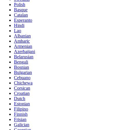
Polish
Basque
Catalan
Esperanto
Hindi
Lao
Albanian
Amharic
Armenian
Azerbaijani
Belarusian
Bengali
Bosnian
Bulgarian
Cebuano
Chichewa
Corsican
Croatian
Dutch
Estonian
Filipino
Finnish
Frisian
Galician
Georgian