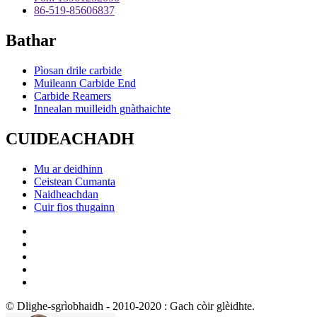
86-519-85606837
Bathar
Pìosan drile carbide
Muileann Carbide End
Carbide Reamers
Innealan muilleidh gnàthaichte
CUIDEACHADH
Mu ar deidhinn
Ceistean Cumanta
Naidheachdan
Cuir fios thugainn
© Dlighe-sgrìobhaidh - 2010-2020 : Gach còir glèidhte.