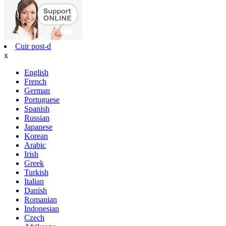
Cuir post-d
x
English
French
German
Portuguese
Spanish
Russian
Japanese
Korean
Arabic
Irish
Greek
Turkish
Italian
Danish
Romanian
Indonesian
Czech