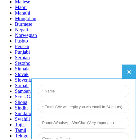
Maltese
Maori
Marathi
Mongolian
Burmese
Nepali
Norwegian
Pashto
Persian
Punjabi
Serbian
Sesotho
Sinhala
Slovak
Slovenian
Somali
Samoan
Scots Gaelic
Shona
Sindhi
Sundanese
Swahili
Tajik
Tamil
Telugu