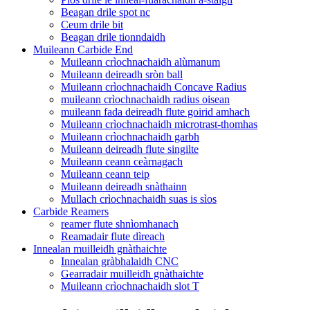
Beagan drile spot nc
Ceum drile bit
Beagan drile tionndaidh
Muileann Carbide End
Muileann crìochnachaidh alùmanum
Muileann deireadh sròn ball
Muileann crìochnachaidh Concave Radius
muileann crìochnachaidh radius oisean
muileann fada deireadh flute goirid amhach
Muileann crìochnachaidh microtrast-thomhas
Muileann crìochnachaidh garbh
Muileann deireadh flute singilte
Muileann ceann ceàrnagach
Muileann ceann teip
Muileann deireadh snàthainn
Mullach crìochnachaidh suas is sìos
Carbide Reamers
reamer flute shnìomhanach
Reamadair flute dìreach
Innealan muilleidh gnàthaichte
Innealan gràbhalaidh CNC
Gearradair muilleidh gnàthaichte
Muileann crìochnachaidh slot T