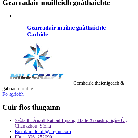
Gearradair muilleidh gnàthaichte
Gearradair muilne gnàthaichte
Carbide
Comhairle theicnigeach &
gabhail ri òrdugh
Fo-sgrìobh
Cuir fios thugainn
Seòladh: Àir.68 Rathad Lijiang, Baile Xixiashu, Sgìre Ùr,
Changzhou, Sìona
Email: millcraft@aliyun.com
Fòn: 13961252090