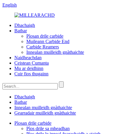
English
Dhachaigh
Bathar
Pìosan drile carbide
Muileann Carbide End
Carbide Reamers
Innealan muilleidh gnàthaichte
Naidheachdan
Ceistean Cumanta
Mu ar deidhinn
Cuir fios thugainn
Dhachaigh
Bathar
Innealan muilleidh gnàthaichte
Gearradair muilleidh gnàthaichte
Pìosan drile carbide
Pìos drile sa mheadhan
Pìos drile le inneal-fuarachaidh a-staigh