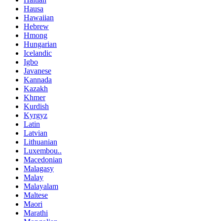
Hausa
Hawaiian
Hebrew
Hmong
Hungarian
Icelandic
Igbo
Javanese
Kannada
Kazakh
Khmer
Kurdish
Kyrgyz
Latin
Latvian
Lithuanian
Luxembou..
Macedonian
Malagasy
Malay
Malayalam
Maltese
Maori
Marathi