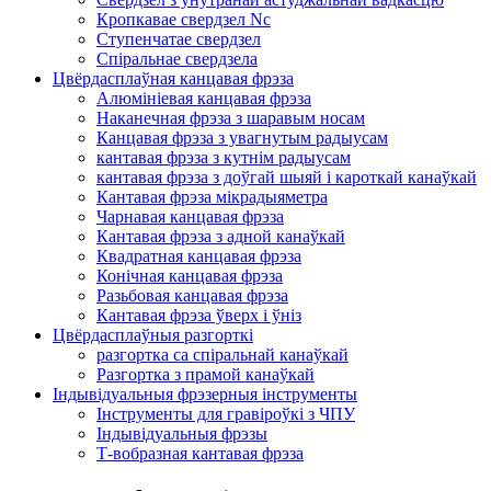
Кропкавае свердзел Nc
Ступенчатае свердзел
Спіральнае свердзела
Цвёрдасплаўная канцавая фрэза
Алюмініевая канцавая фрэза
Наканечная фрэза з шаравым носам
Канцавая фрэза з увагнутым радыусам
кантавая фрэза з кутнім радыусам
кантавая фрэза з доўгай шыяй і кароткай канаўкай
Кантавая фрэза мікрадыяметра
Чарнавая канцавая фрэза
Кантавая фрэза з адной канаўкай
Квадратная канцавая фрэза
Конічная канцавая фрэза
Разьбовая канцавая фрэза
Кантавая фрэза ўверх і ўніз
Цвёрдасплаўныя разгорткі
разгортка са спіральнай канаўкай
Разгортка з прамой канаўкай
Індывідуальныя фрэзерныя інструменты
Інструменты для гравіроўкі з ЧПУ
Індывідуальныя фрэзы
Т-вобразная кантавая фрэза