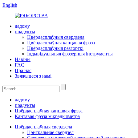
English
дадому
прадукты
Цвёрдасплаўныя свердзела
Цвёрдасплаўная канцавая фрэза
Цвёрдасплаўныя разгорткі
Індывідуальныя фрэзерныя інструменты
Навіны
FAQ
Пра нас
Звяжыцеся з намі
дадому
прадукты
Цвёрдасплаўная канцавая фрэза
Кантавая фрэза мікрадыяметра
Цвёрдасплаўныя свердзела
Цэнтральнае свердзел
Свердзел з унутранай астуджальнай вадкасцю