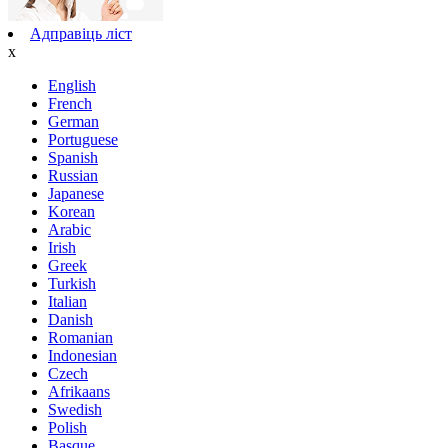
Адправіць ліст
x
English
French
German
Portuguese
Spanish
Russian
Japanese
Korean
Arabic
Irish
Greek
Turkish
Italian
Danish
Romanian
Indonesian
Czech
Afrikaans
Swedish
Polish
Basque