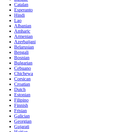
Catalan
Esperanto
Hindi
Lao
Albanian
Amharic
Armenian
Azerbaijani
Belarusian
Bengali
Bosnian
Bulgarian
Cebuano
Chichewa
Corsican
Croatian
Dutch
Estonian
Filipino
Finnish
Frisian
Galician
Georgian
Gujarati
Haitian