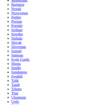
Mongolian
Burmese
Nepali
Norwegian
Pashto
Persian
Punjabi
Serbian
Sesotho
Sinhala
Slovak
Slovenian
Somali
Samoan
Scots Gaelic
Shona
Sindhi
Sundanese
Swahili
Tajik
Tamil
Telugu
Thai
Ukrainian
Urdu