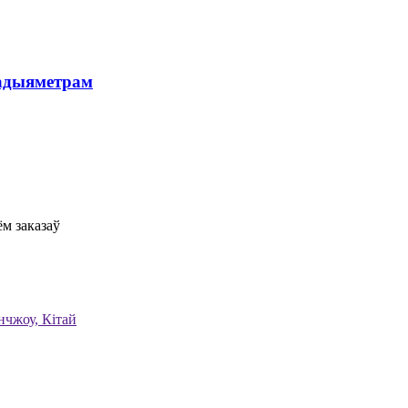
радыяметрам
ём заказаў
анчжоу, Кітай