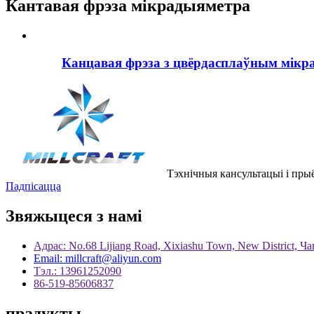
Кантавая фрэза мікрадыяметра
Канцавая фрэза з цвёрдасплаўным мік
Тэхнічныя кансультацыі і пры
Падпісацца
Звяжыцеся з намі
Адрас: No.68 Lijiang Road, Xixiashu Town, New District, Ч
Email: millcraft@aliyun.com
Тэл.: 13961252090
86-519-85606837
прадукты