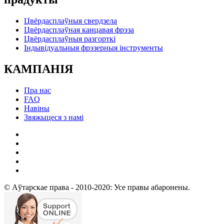
Цвёрдасплаўныя свердзела
Цвёрдасплаўная канцавая фрэза
Цвёрдасплаўныя разгорткі
Індывідуальныя фрэзерныя інструменты
КАМПАНІЯ
Пра нас
FAQ
Навіны
Звяжыцеся з намі
© Аўтарскае права - 2010-2020: Усе правы абаронены.