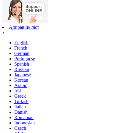
Адправіць ліст
x
English
French
German
Portuguese
Spanish
Russian
Japanese
Korean
Arabic
Irish
Greek
Turkish
Italian
Danish
Romanian
Indonesian
Czech