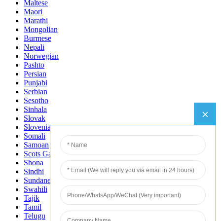
Maltese
Maori
Marathi
Mongolian
Burmese
Nepali
Norwegian
Pashto
Persian
Punjabi
Serbian
Sesotho
Sinhala
Slovak
Slovenian
Somali
Samoan
Scots Gaelic
Shona
Sindhi
Sundanese
Swahili
Tajik
Tamil
Telugu