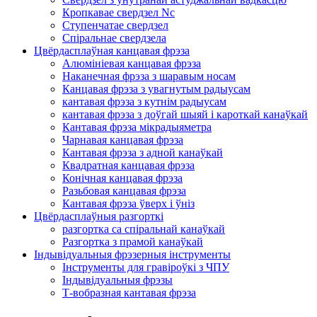
Кропкавае свердзел Nc
Ступенчатае свердзел
Спіральнае свердзела
Цвёрдасплаўная канцавая фрэза
Алюмініевая канцавая фрэза
Наканечная фрэза з шаравым носам
Канцавая фрэза з увагнутым радыусам
кантавая фрэза з кутнім радыусам
кантавая фрэза з доўгай шыяй і кароткай канаўкай
Кантавая фрэза мікрадыяметра
Чарнавая канцавая фрэза
Кантавая фрэза з адной канаўкай
Квадратная канцавая фрэза
Конічная канцавая фрэза
Разьбовая канцавая фрэза
Кантавая фрэза ўверх і ўніз
Цвёрдасплаўныя разгорткі
разгортка са спіральнай канаўкай
Разгортка з прамой канаўкай
Індывідуальныя фрэзерныя інструменты
Інструменты для гравіроўкі з ЧПУ
Індывідуальныя фрэзы
Т-вобразная кантавая фрэза