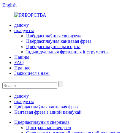
English
дадому
прадукты
Цвёрдасплаўныя свердзела
Цвёрдасплаўная канцавая фрэза
Цвёрдасплаўныя разгорткі
Індывідуальныя фрэзерныя інструменты
Навіны
FAQ
Пра нас
Звяжыцеся з намі
дадому
прадукты
Цвёрдасплаўная канцавая фрэза
Кантавая фрэза з адной канаўкай
Цвёрдасплаўныя свердзела
Цэнтральнае свердзел
Свердзел з унутранай астуджальнай вадкасцю