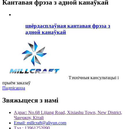
Кантавая фрэза з адной канаўкай
цвёрдасплаўная кантавая фрэза з
адной канаўкай
Тэхнічныя кансультацыі і
прыём заказаў
Падпісацца
Звяжыцеся з намі
Адрас: No.68 Lijiang Road, Xixiashu Town, New District,
Чанчжоу, Кітай
Email: millcraft@aliyun.com
Тэл.: 13961252090