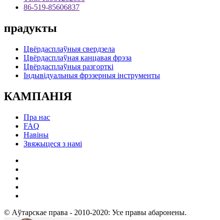
86-519-85606837
прадукты
Цвёрдасплаўныя свердзела
Цвёрдасплаўная канцавая фрэза
Цвёрдасплаўныя разгорткі
Індывідуальныя фрэзерныя інструменты
КАМПАНІЯ
Пра нас
FAQ
Навіны
Звяжыцеся з намі
© Аўтарскае права - 2010-2020: Усе правы абаронены.