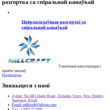
разгортка са спіральнай канаўкай
Цвёрдасплаўныя разгорткі са
спіральнай канаўкай
Тэхнічныя кансультацыі і
прыём заказаў
Падпісацца
Звяжыцеся з намі
Адрас: No.68 Lijiang Road, Xixiashu Town, New District,
Чанчжоу, Кітай
Email: millcraft@aliyun.com
Тэл.: 13961252090