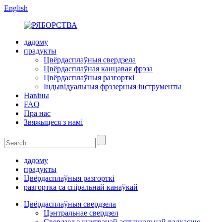
English
дадому
прадукты
Цвёрдасплаўныя свердзела
Цвёрдасплаўная канцавая фрэза
Цвёрдасплаўныя разгорткі
Індывідуальныя фрэзерныя інструменты
Навіны
FAQ
Пра нас
Звяжыцеся з намі
дадому
прадукты
Цвёрдасплаўныя разгорткі
разгортка са спіральнай канаўкай
Цвёрдасплаўныя свердзела
Цэнтральнае свердзел
Свердзел з унутранай астуджальнай вадкасцю