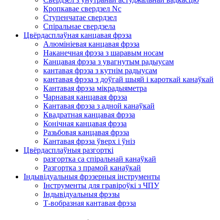
Кропкавае свердзел Nc
Ступенчатае свердзел
Спіральнае свердзела
Цвёрдасплаўная канцавая фрэза
Алюмініевая канцавая фрэза
Наканечная фрэза з шаравым носам
Канцавая фрэза з увагнутым радыусам
кантавая фрэза з кутнім радыусам
кантавая фрэза з доўгай шыяй і кароткай канаўкай
Кантавая фрэза мікрадыяметра
Чарнавая канцавая фрэза
Кантавая фрэза з адной канаўкай
Квадратная канцавая фрэза
Конічная канцавая фрэза
Разьбовая канцавая фрэза
Кантавая фрэза ўверх і ўніз
Цвёрдасплаўныя разгорткі
разгортка са спіральнай канаўкай
Разгортка з прамой канаўкай
Індывідуальныя фрэзерныя інструменты
Інструменты для гравіроўкі з ЧПУ
Індывідуальныя фрэзы
Т-вобразная кантавая фрэза