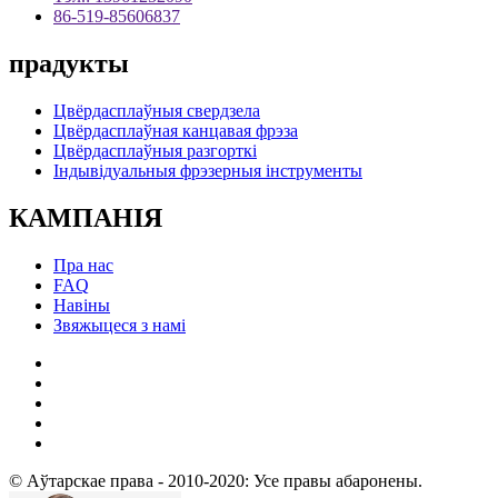
86-519-85606837
прадукты
Цвёрдасплаўныя свердзела
Цвёрдасплаўная канцавая фрэза
Цвёрдасплаўныя разгорткі
Індывідуальныя фрэзерныя інструменты
КАМПАНІЯ
Пра нас
FAQ
Навіны
Звяжыцеся з намі
© Аўтарскае права - 2010-2020: Усе правы абаронены.