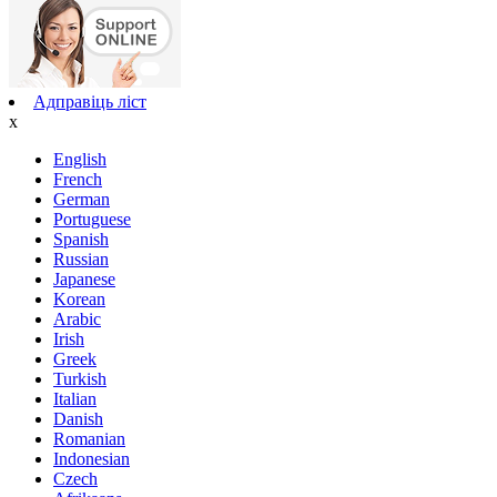
Адправіць ліст
x
English
French
German
Portuguese
Spanish
Russian
Japanese
Korean
Arabic
Irish
Greek
Turkish
Italian
Danish
Romanian
Indonesian
Czech