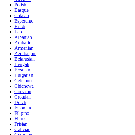
Polish
Basque
Catalan
Esperanto
Hindi
Lao
Albanian
Amharic
Armenian
Azerbaijani
Belarusian
Bengali
Bosnian
Bulgarian
Cebuano
Chichewa
Corsican
Croatian
Dutch
Estonian
Filipino
Finnish
Frisian
Galician
Georgian