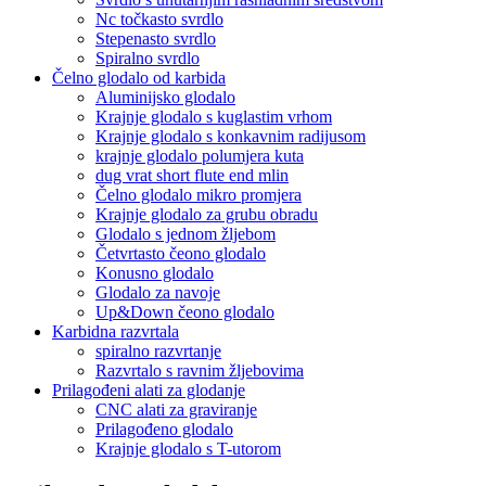
Nc točkasto svrdlo
Stepenasto svrdlo
Spiralno svrdlo
Čelno glodalo od karbida
Aluminijsko glodalo
Krajnje glodalo s kuglastim vrhom
Krajnje glodalo s konkavnim radijusom
krajnje glodalo polumjera kuta
dug vrat short flute end mlin
Čelno glodalo mikro promjera
Krajnje glodalo za grubu obradu
Glodalo s jednom žljebom
Četvrtasto čeono glodalo
Konusno glodalo
Glodalo za navoje
Up&Down čeono glodalo
Karbidna razvrtala
spiralno razvrtanje
Razvrtalo s ravnim žljebovima
Prilagođeni alati za glodanje
CNC alati za graviranje
Prilagođeno glodalo
Krajnje glodalo s T-utorom