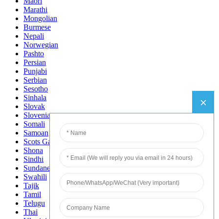
Maori
Marathi
Mongolian
Burmese
Nepali
Norwegian
Pashto
Persian
Punjabi
Serbian
Sesotho
Sinhala
Slovak
Slovenian
Somali
Samoan
Scots Gaelic
Shona
Sindhi
Sundanese
Swahili
Tajik
Tamil
Telugu
Thai