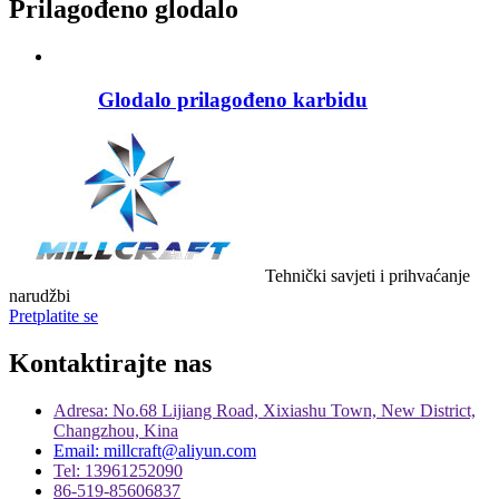
Prilagođeno glodalo
Glodalo prilagođeno karbidu
Tehnički savjeti i prihvaćanje
narudžbi
Pretplatite se
Kontaktirajte nas
Adresa: No.68 Lijiang Road, Xixiashu Town, New District,
Changzhou, Kina
Email: millcraft@aliyun.com
Tel: 13961252090
86-519-85606837