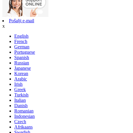
Pošalji e-mail
x
English
French
German
Portuguese
Spanish
Russian
Japanese
Korean
Arabic
Irish
Greek
Turkish
Italian
Danish
Romanian
Indonesian
Czech
Afrikaans
Swedish