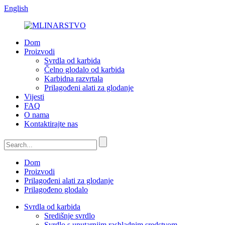
English
Dom
Proizvodi
Svrdla od karbida
Čelno glodalo od karbida
Karbidna razvrtala
Prilagođeni alati za glodanje
Vijesti
FAQ
O nama
Kontaktirajte nas
Dom
Proizvodi
Prilagođeni alati za glodanje
Prilagođeno glodalo
Svrdla od karbida
Središnje svrdlo
Svrdlo s unutarnjim rashladnim sredstvom