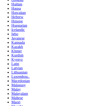
Haitian
Hausa
Hawaiian
Hebrew
Hmong
Hungarian
Icelandic
Igbo
Javanese
Kannada
Kazakh
Khmer
Kurdish
Kyrgyz
Latin
Latvian
Lithuanian
Luxembou..
Macedonian
Malagasy
Malay
Malayalam
Maltese
Maori