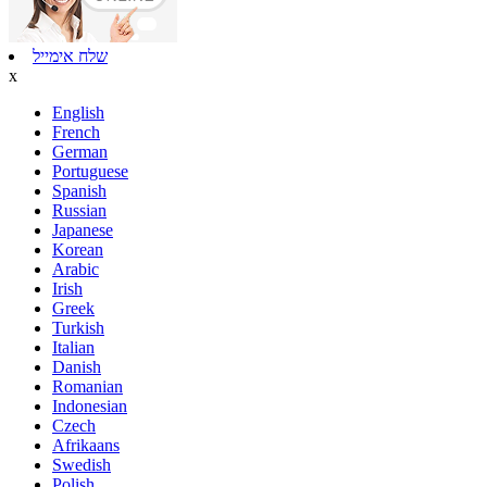
שלח אימייל
x
English
French
German
Portuguese
Spanish
Russian
Japanese
Korean
Arabic
Irish
Greek
Turkish
Italian
Danish
Romanian
Indonesian
Czech
Afrikaans
Swedish
Polish