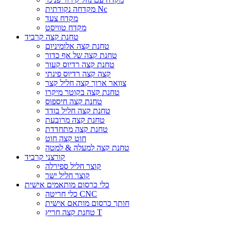
מקדחה נקודתית Nc
מקדח צעד
מקדח טוויסט
טחנת קצה קרביד
טחנת קצה אלומיניום
טחנת קצה של אף כדור
טחנת קצה רדיוס קעור
קצה קצה רדיוס פינתי
צוואר ארוך קצה חליל קצר
טחנת קצה בקוטר מיקרו
טחנת קצה חיספוס
טחנת קצה חליל בודד
טחנת קצה מרובעת
טחנת קצה מתחדדת
חוט קצה חוט
טחנת קצה למעלה & למטה
קורצני קרביד
קוצר חליל ספירלה
קוצר חליל ישר
כלי כרסום מותאמים אישית
כלי חריטה CNC
חותך כרסום מותאם אישית
טחנת קצה חריץ T