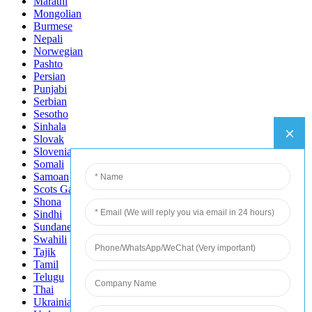
Marathi
Mongolian
Burmese
Nepali
Norwegian
Pashto
Persian
Punjabi
Serbian
Sesotho
Sinhala
Slovak
Slovenian
Somali
Samoan
Scots Gaelic
Shona
Sindhi
Sundanese
Swahili
Tajik
Tamil
Telugu
Thai
Ukrainian