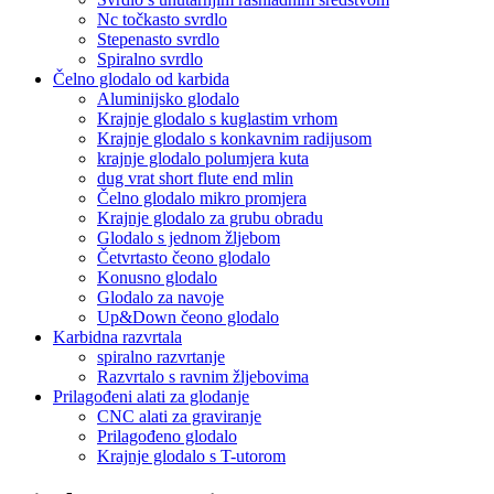
Nc točkasto svrdlo
Stepenasto svrdlo
Spiralno svrdlo
Čelno glodalo od karbida
Aluminijsko glodalo
Krajnje glodalo s kuglastim vrhom
Krajnje glodalo s konkavnim radijusom
krajnje glodalo polumjera kuta
dug vrat short flute end mlin
Čelno glodalo mikro promjera
Krajnje glodalo za grubu obradu
Glodalo s jednom žljebom
Četvrtasto čeono glodalo
Konusno glodalo
Glodalo za navoje
Up&Down čeono glodalo
Karbidna razvrtala
spiralno razvrtanje
Razvrtalo s ravnim žljebovima
Prilagođeni alati za glodanje
CNC alati za graviranje
Prilagođeno glodalo
Krajnje glodalo s T-utorom