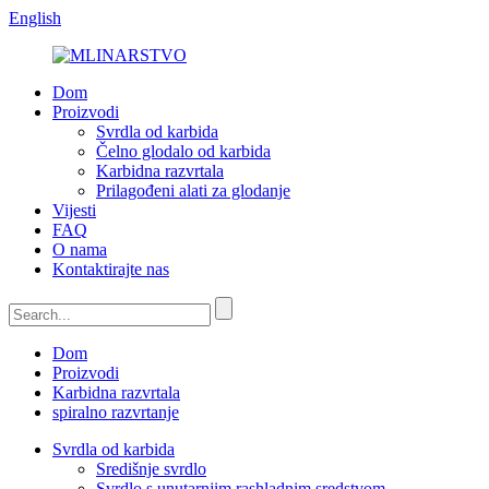
English
Dom
Proizvodi
Svrdla od karbida
Čelno glodalo od karbida
Karbidna razvrtala
Prilagođeni alati za glodanje
Vijesti
FAQ
O nama
Kontaktirajte nas
Dom
Proizvodi
Karbidna razvrtala
spiralno razvrtanje
Svrdla od karbida
Središnje svrdlo
Svrdlo s unutarnjim rashladnim sredstvom