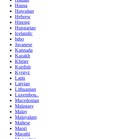
Hausa
Hawaiian
Hebrew
Hmong
Hungarian
Icelandic
Igbo
Javanese
Kannada
Kazakh
Khmer
Kurdish
Kyrgyz
Latin
Latvian
Lithuanian
Luxembou..
Macedonian
Malagasy
Malay
Malayalam
Maltese
Maori
Marathi