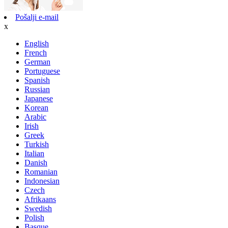
Pošalji e-mail
x
English
French
German
Portuguese
Spanish
Russian
Japanese
Korean
Arabic
Irish
Greek
Turkish
Italian
Danish
Romanian
Indonesian
Czech
Afrikaans
Swedish
Polish
Basque