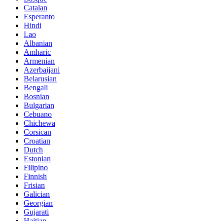
Catalan
Esperanto
Hindi
Lao
Albanian
Amharic
Armenian
Azerbaijani
Belarusian
Bengali
Bosnian
Bulgarian
Cebuano
Chichewa
Corsican
Croatian
Dutch
Estonian
Filipino
Finnish
Frisian
Galician
Georgian
Gujarati
Haitian