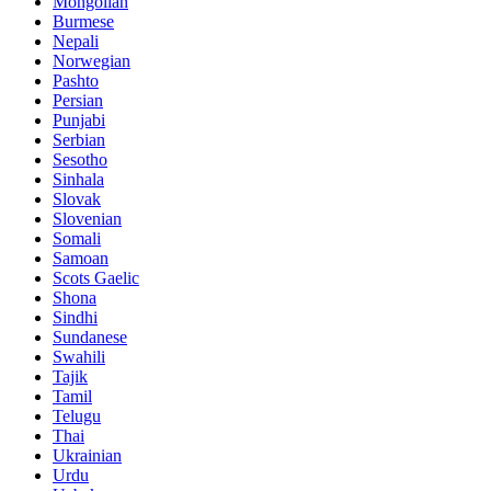
Mongolian
Burmese
Nepali
Norwegian
Pashto
Persian
Punjabi
Serbian
Sesotho
Sinhala
Slovak
Slovenian
Somali
Samoan
Scots Gaelic
Shona
Sindhi
Sundanese
Swahili
Tajik
Tamil
Telugu
Thai
Ukrainian
Urdu