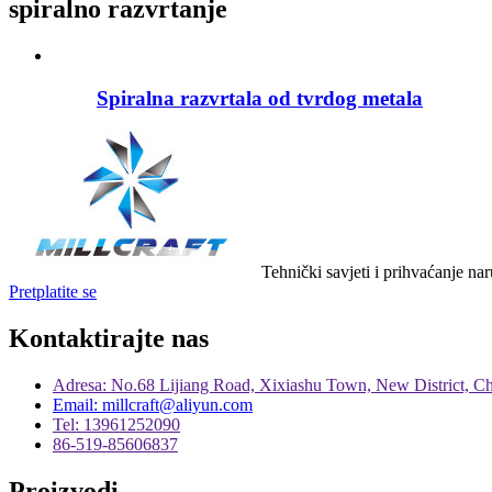
spiralno razvrtanje
Spiralna razvrtala od tvrdog metala
Tehnički savjeti i prihvaćanje na
Pretplatite se
Kontaktirajte nas
Adresa: No.68 Lijiang Road, Xixiashu Town, New District, C
Email: millcraft@aliyun.com
Tel: 13961252090
86-519-85606837
Proizvodi