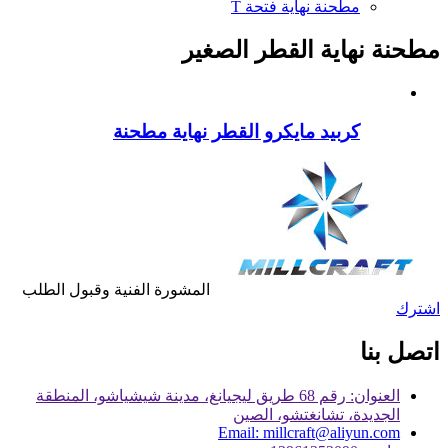
مطحنة نهاية فتحة T
مطحنة نهاية القطر الصغير
كربيد مايكرو القطر نهاية مطحنة
المشورة الفنية وقبول الطلب
اشترك
اتصل بنا
العنوان: رقم 68 طريق ليجيانغ، مدينة شيشياشو، المنطقة
الجديدة، تشانغتشو، الصين
Email: millcraft@aliyun.com