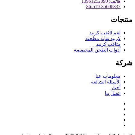
هاتف: 13961252090
86-519-85606837
منتجات
لقم الثقب كربيد
كربيد نهاية مطحنة
مثاقب كربيد
أدوات الطحن المخصصة
شركة
معلومات عنا
الأسئلة الشائعة
أخبار
اتصل بنا