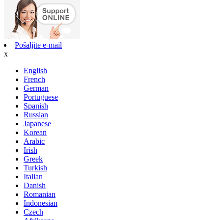
Pošaljite e-mail
x
English
French
German
Portuguese
Spanish
Russian
Japanese
Korean
Arabic
Irish
Greek
Turkish
Italian
Danish
Romanian
Indonesian
Czech