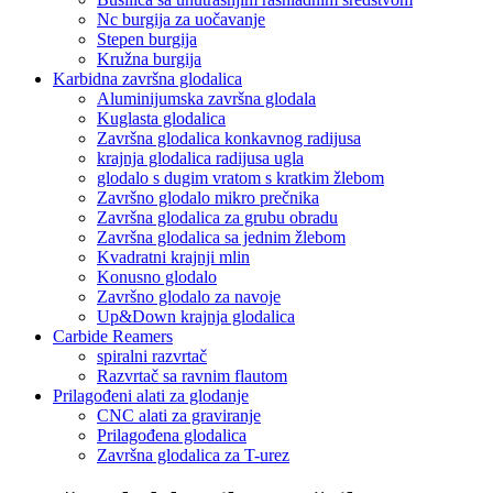
Nc burgija za uočavanje
Stepen burgija
Kružna burgija
Karbidna završna glodalica
Aluminijumska završna glodala
Kuglasta glodalica
Završna glodalica konkavnog radijusa
krajnja glodalica radijusa ugla
glodalo s dugim vratom s kratkim žlebom
Završno glodalo mikro prečnika
Završna glodalica za grubu obradu
Završna glodalica sa jednim žlebom
Kvadratni krajnji mlin
Konusno glodalo
Završno glodalo za navoje
Up&Down krajnja glodalica
Carbide Reamers
spiralni razvrtač
Razvrtač sa ravnim flautom
Prilagođeni alati za glodanje
CNC alati za graviranje
Prilagođena glodalica
Završna glodalica za T-urez