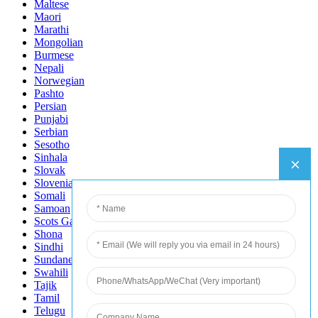
Maltese
Maori
Marathi
Mongolian
Burmese
Nepali
Norwegian
Pashto
Persian
Punjabi
Serbian
Sesotho
Sinhala
Slovak
Slovenian
Somali
Samoan
Scots Gaelic
Shona
Sindhi
Sundanese
Swahili
Tajik
Tamil
Telugu