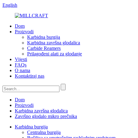
English
Dom
Proizvodi
Karbidna burgija
Karbidna završna glodalica
Carbide Reamers
Prilagođeni alati za glodanje
Vijesti
FAQs
O nama
Kontaktiraj nas
Dom
Proizvodi
Karbidna završna glodalica
Završno glodalo mikro prečnika
Karbidna burgija
Centralna burgija
Bušilica sa unutrašnjim rashladnim sredstvom