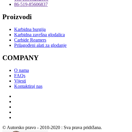
86-519-85606837
Proizvodi
Karbidna burgija
Karbidna završna glodalica
Carbide Reamers
Prilagođeni alati za glodanje
COMPANY
O nama
FAQs
Vijesti
Kontaktiraj nas
© Autorsko pravo - 2010-2020 : Sva prava pridržana.