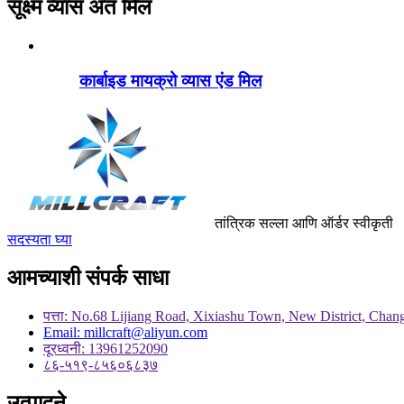
सूक्ष्म व्यास अंत मिल
कार्बाइड मायक्रो व्यास एंड मिल
तांत्रिक सल्ला आणि ऑर्डर स्वीकृती
सदस्यता घ्या
आमच्याशी संपर्क साधा
पत्ता: No.68 Lijiang Road, Xixiashu Town, New District, Chan
Email: millcraft@aliyun.com
दूरध्वनी: 13961252090
८६-५१९-८५६०६८३७
उत्पादने