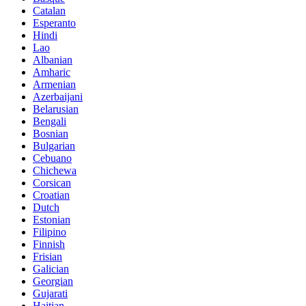
Catalan
Esperanto
Hindi
Lao
Albanian
Amharic
Armenian
Azerbaijani
Belarusian
Bengali
Bosnian
Bulgarian
Cebuano
Chichewa
Corsican
Croatian
Dutch
Estonian
Filipino
Finnish
Frisian
Galician
Georgian
Gujarati
Haitian