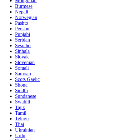
Mongolian
Burmese
Nepali
Norwegian
Pashto
Persian
Punjabi
Serbian
Sesotho
Sinhala
Slovak
Slovenian
Somali
Samoan
Scots Gaelic
Shona
Sindhi
Sundanese
Swahili
Tajik
Tamil
Telugu
Thai
Ukrainian
Urdu