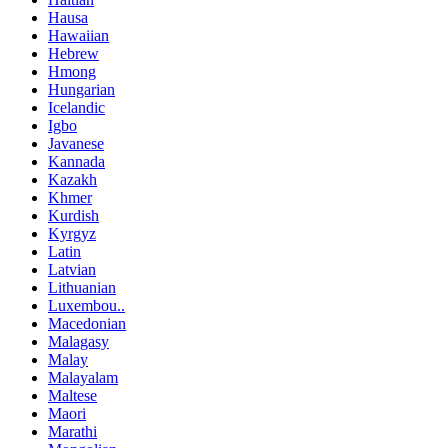
Hausa
Hawaiian
Hebrew
Hmong
Hungarian
Icelandic
Igbo
Javanese
Kannada
Kazakh
Khmer
Kurdish
Kyrgyz
Latin
Latvian
Lithuanian
Luxembou..
Macedonian
Malagasy
Malay
Malayalam
Maltese
Maori
Marathi