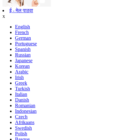
ई - मेल पाठवा
x
English
French
German
Portuguese
Spanish
Russian
Japanese
Korean
Arabic
Irish
Greek
Turkish
Italian
Danish
Romanian
Indonesian
Czech
Afrikaans
Swedish
Polish
Basque