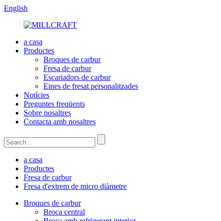
English
a casa
Productes
Broques de carbur
Fresa de carbur
Escariadors de carbur
Eines de fresat personalitzades
Notícies
Preguntes freqüents
Sobre nosaltres
Contacta amb nosaltres
a casa
Productes
Fresa de carbur
Fresa d'extrem de micro diàmetre
Broques de carbur
Broca central
Broca amb refrigerant interior