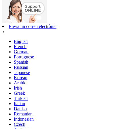
Envia un correu electrònic
x
English
French
German
Portuguese
Spanish
Russian
Japanese
Korean
Arabic
Irish
Greek
Turkish
Italian
Danish
Romanian
Indonesian
Czech