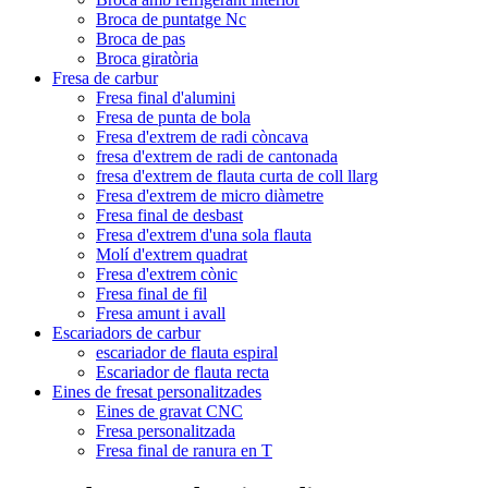
Broca de puntatge Nc
Broca de pas
Broca giratòria
Fresa de carbur
Fresa final d'alumini
Fresa de punta de bola
Fresa d'extrem de radi còncava
fresa d'extrem de radi de cantonada
fresa d'extrem de flauta curta de coll llarg
Fresa d'extrem de micro diàmetre
Fresa final de desbast
Fresa d'extrem d'una sola flauta
Molí d'extrem quadrat
Fresa d'extrem cònic
Fresa final de fil
Fresa amunt i avall
Escariadors de carbur
escariador de flauta espiral
Escariador de flauta recta
Eines de fresat personalitzades
Eines de gravat CNC
Fresa personalitzada
Fresa final de ranura en T