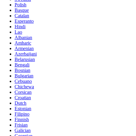
Polish
Basque
Catalan
Esperanto
Hindi
Lao
Albanian
Amharic
Armenian
Azerbaijani
Belarusian
Bengali
Bosnian
Bulgarian
Cebuano
Chichewa
Corsican
Croatian
Dutch
Estonian
Filipino
Finnish
Frisian
Galician
Georgian