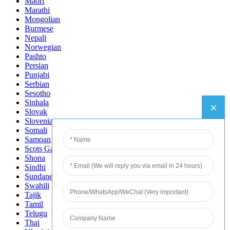
Maori
Marathi
Mongolian
Burmese
Nepali
Norwegian
Pashto
Persian
Punjabi
Serbian
Sesotho
Sinhala
Slovak
Slovenian
Somali
Samoan
Scots Gaelic
Shona
Sindhi
Sundanese
Swahili
Tajik
Tamil
Telugu
Thai