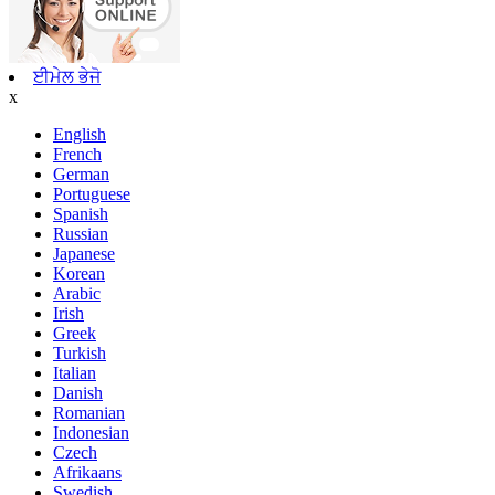
ਈਮੇਲ ਭੇਜੋ
x
English
French
German
Portuguese
Spanish
Russian
Japanese
Korean
Arabic
Irish
Greek
Turkish
Italian
Danish
Romanian
Indonesian
Czech
Afrikaans
Swedish