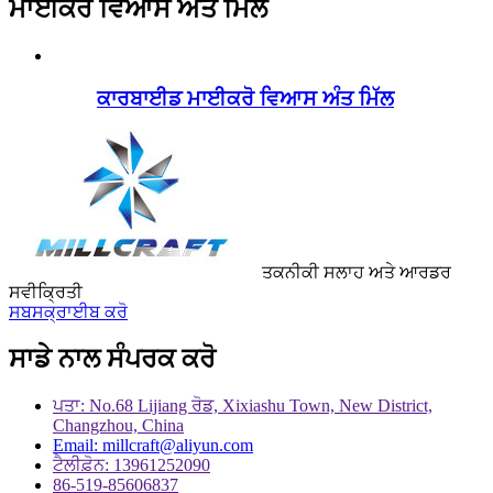
ਮਾਈਕਰੋ ਵਿਆਸ ਅੰਤ ਮਿੱਲ
ਕਾਰਬਾਈਡ ਮਾਈਕਰੋ ਵਿਆਸ ਅੰਤ ਮਿੱਲ
ਤਕਨੀਕੀ ਸਲਾਹ ਅਤੇ ਆਰਡਰ
ਸਵੀਕ੍ਰਿਤੀ
ਸਬਸਕ੍ਰਾਈਬ ਕਰੋ
ਸਾਡੇ ਨਾਲ ਸੰਪਰਕ ਕਰੋ
ਪਤਾ: No.68 Lijiang ਰੋਡ, Xixiashu Town, New District,
Changzhou, China
Email: millcraft@aliyun.com
ਟੈਲੀਫ਼ੋਨ: 13961252090
86-519-85606837