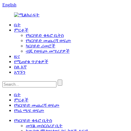
English
ቤት
ምርቶች
የካርቦይድ ቁፋሮ ቢትስ
የካርቦይድ መጨረሻ ወፍጮ
ካርቦይድ ሪመሮች
ብጁ የወፍጮ መሣሪያዎች
ዜና
የሚጠየቁ ጥያቄዎች
ስለ እኛ
አግኙን
ቤት
ምርቶች
የካርቦይድ መጨረሻ ወፍጮ
የካሬ ጫፍ ወፍጮ
የካርቦይድ ቁፋሮ ቢትስ
መሃል መሰርሰሪያ ቢት
ከውስጥ ማቀዝቀዣ ጋር ትንሽ ቆፍሮ