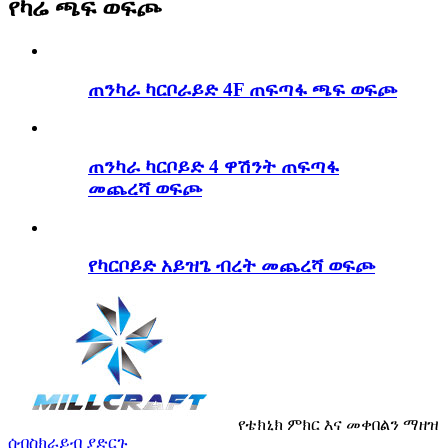
የካሬ ጫፍ ወፍጮ
ጠንካራ ካርቦራይድ 4F ጠፍጣፋ ጫፍ ወፍጮ
ጠንካራ ካርቦይድ 4 ዋሽንት ጠፍጣፋ
መጨረሻ ወፍጮ
የካርቦይድ አይዝጌ ብረት መጨረሻ ወፍጮ
የቴክኒክ ምክር እና መቀበልን ማዘዝ
ሰብስክራይብ ያድርጉ