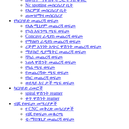
Nc spotting መሰርሰሪያ ቢት
የእርምጃ መሰርሰሪያ ቢት
ጠመዝማዛ መሰርሰሪያ
የካርቦይድ መጨረሻ ወፍጮ
የአሉሚኒየም መጨረሻ ወፍጮ
የኳስ አፍንጫ ጫፍ ወፍጮ
Concave ራዲየስ መጨረሻ ወፍጮ
የማዕዘን ራዲየስ መጨረሻ ወፍጮ
ረጅም አንገት አጭር ዋሽንት መጨረሻ ወፍጮ
ማይክሮ ዲያሜትር መጨረሻ ወፍጮ
ሻካራ መጨረሻ ወፍጮ
ነጠላ ዋሽንት መጨረሻ ወፍጮ
የካሬ ጫፍ ወፍጮ
የመጨረሻው ጫፍ ወፍጮ
የክር መጨረሻ ወፍጮ
ወደላይ እና ታች ጫፍ ወፍጮ
ካርቦይድ ሪመሮች
spiral ዋሽንት reamer
ቀጥ ዋሽንት reamer
ብጁ የወፍጮ መሣሪያዎች
የ CNC መቅረጽ መሳሪያዎች
ብጁ የወፍጮ መቁረጫ
ቲ-ማስገቢያ መጨረሻ ወፍጮ