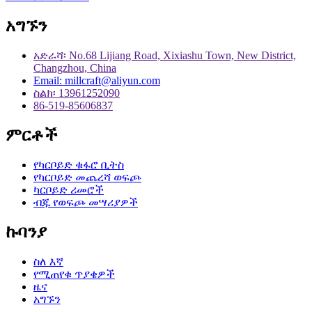
አግኙን
አድራሻ፡ No.68 Lijiang Road, Xixiashu Town, New District,
Changzhou, China
Email: millcraft@aliyun.com
ስልክ፡ 13961252090
86-519-85606837
ምርቶች
የካርቦይድ ቁፋሮ ቢትስ
የካርቦይድ መጨረሻ ወፍጮ
ካርቦይድ ሪመሮች
ብጁ የወፍጮ መሣሪያዎች
ኩባንያ
ስለ እኛ
የሚጠየቁ ጥያቄዎች
ዜና
አግኙን