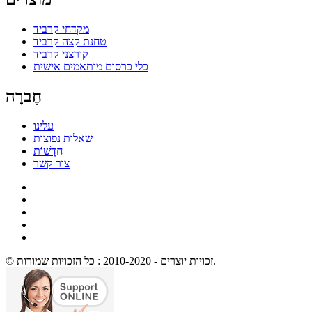
מקדחי קרביד
טחנת קצה קרביד
קורצני קרביד
כלי כרסום מותאמים אישית
חֶברָה
עלינו
שאלות נפוצות
חֲדָשׁוֹת
צור קשר
© זכויות יוצרים - 2010-2020 : כל הזכויות שמורות.