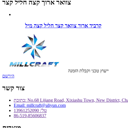
צוואר ארוך קצה חליל קצר
קרביד ארוך צוואר קצר חליל קצה מיל
ייעוץ טכני וקבלת הזמנה
הירשם
צור קשר
Email: millcraft@aliyun.com
טל': 13961252090
86-519-85606837
מוצרים