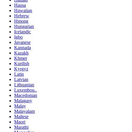
Hausa
Hawaiian
Hebrew
Hmong
Hungarian
Icelandic
Igbo
Javanese
Kannada
Kazakh
Khmer
Kurdish
Kyrgyz
Latin
Latvian
Lithuanian
Luxembou..
Macedonian
Malagasy
Malay
Malayalam
Maltese
Maori
Marathi