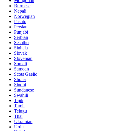
Mongolian
Burmese
Nepali
Norwegian
Pashto
Persian
Punjabi
Serbian
Sesotho
Sinhala
Slovak
Slovenian
Somali
Samoan
Scots Gaelic
Shona
Sindhi
Sundanese
Swahili
Tajik
Tamil
Telugu
Thai
Ukrainian
Urdu