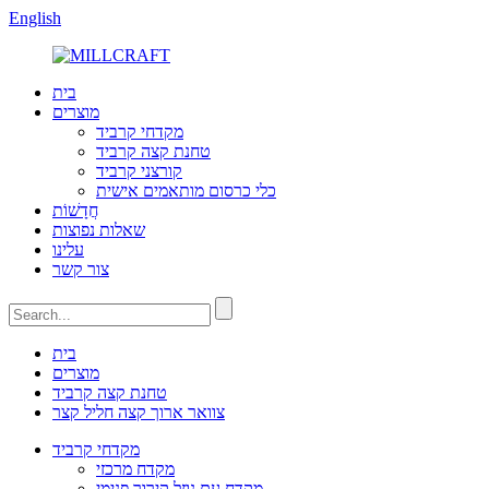
English
בית
מוצרים
מקדחי קרביד
טחנת קצה קרביד
קורצני קרביד
כלי כרסום מותאמים אישית
חֲדָשׁוֹת
שאלות נפוצות
עלינו
צור קשר
בית
מוצרים
טחנת קצה קרביד
צוואר ארוך קצה חליל קצר
מקדחי קרביד
מקדח מרכזי
מקדח עם נוזל קירור פנימי