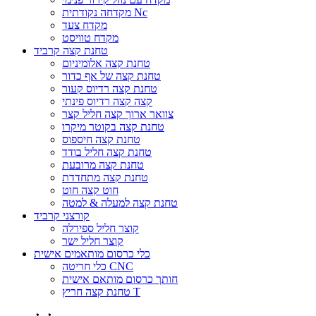
מקדחה נקודתית Nc
מקדח צעד
מקדח טוויסט
טחנת קצה קרביד
טחנת קצה אלומיניום
טחנת קצה של אף כדור
טחנת קצה רדיוס קעור
קצה קצה רדיוס פינתי
צוואר ארוך קצה חליל קצר
טחנת קצה בקוטר מיקרו
טחנת קצה חיספוס
טחנת קצה חליל בודד
טחנת קצה מרובעת
טחנת קצה מתחדדת
חוט קצה חוט
טחנת קצה למעלה & למטה
קורצני קרביד
קוצר חליל ספירלה
קוצר חליל ישר
כלי כרסום מותאמים אישית
כלי חריטה CNC
חותך כרסום מותאם אישית
טחנת קצה חריץ T