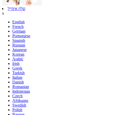
שלח אימייל
x
English
French
German
Portuguese
Spanish
Russian
Japanese
Korean
Arabic
Irish
Greek
Turkish
Italian
Danish
Romanian
Indonesian
Czech
Afrikaans
Swedish
Polish
Basque