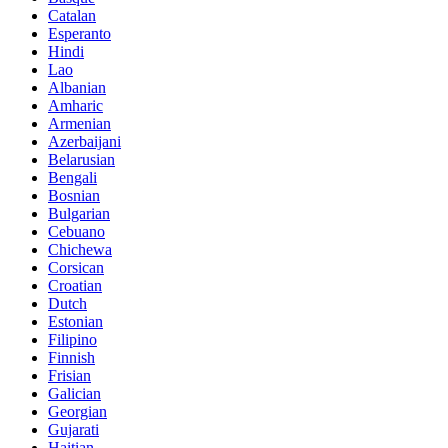
Catalan
Esperanto
Hindi
Lao
Albanian
Amharic
Armenian
Azerbaijani
Belarusian
Bengali
Bosnian
Bulgarian
Cebuano
Chichewa
Corsican
Croatian
Dutch
Estonian
Filipino
Finnish
Frisian
Galician
Georgian
Gujarati
Haitian