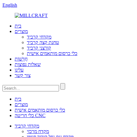
English
בית
מוצרים
מקדחי קרביד
טחנת קצה קרביד
קורצני קרביד
כלי כרסום מותאמים אישית
חֲדָשׁוֹת
שאלות נפוצות
עלינו
צור קשר
בית
מוצרים
כלי כרסום מותאמים אישית
כלי חריטה CNC
מקדחי קרביד
מקדח מרכזי
מקדח עם נוזל קירור פנימי