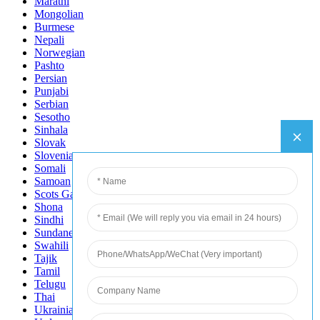
Marathi
Mongolian
Burmese
Nepali
Norwegian
Pashto
Persian
Punjabi
Serbian
Sesotho
Sinhala
Slovak
Slovenian
Somali
Samoan
Scots Gaelic
Shona
Sindhi
Sundanese
Swahili
Tajik
Tamil
Telugu
Thai
Ukrainian