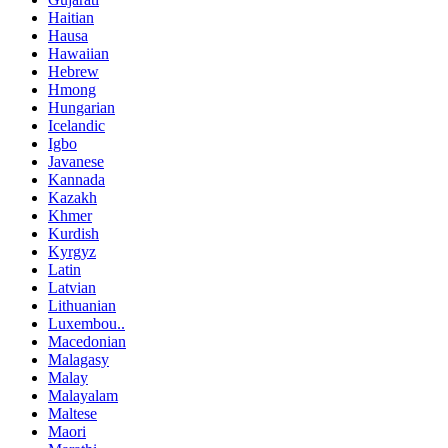
Haitian
Hausa
Hawaiian
Hebrew
Hmong
Hungarian
Icelandic
Igbo
Javanese
Kannada
Kazakh
Khmer
Kurdish
Kyrgyz
Latin
Latvian
Lithuanian
Luxembou..
Macedonian
Malagasy
Malay
Malayalam
Maltese
Maori