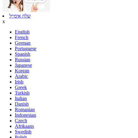
שלח אימייל
x
English
French
German
Portuguese
Spanish
Russian
Japanese
Korean
Arabic
Irish
Greek
Turkish
Italian
Danish
Romanian
Indonesian
Czech
Afrikaans
Swedish
Polish