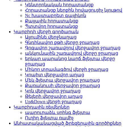
Կենտրոնական հորատանցք
Հորատանցք ներքին հովացուցիչ նյութով
Nc խայտաբղետ գայլիկոն
Քայլային հորատանցք
Պտտվող հորատանցք
Կարբիդի վերջի գործարան
Ալյումինե վերջնաղաց
Գնդիկավոր քթի վերջը ջրաղաց
Գոգավոր շառավղով վերջավոր ջրաղաց
անկյունային շառավղով վերջը ջրաղաց
երկար պարանոց կարճ ֆլեյտա վերջը
ջրաղաց
Միկրո տրամագծով վերջի ջրաղաց
Կոպիտ վերջավոր աղաց
Մեկ ֆլեյտա վերջավոր ջրաղաց
Քառակուսի վերջավոր ջրաղաց
Կոն վերջավոր ջրաղաց
Թելերի վերջավոր աղաց
Up&Down վերջի ջրաղաց
Կարբիդային ռեյմերներ
պարուրաձև սրինգ ֆլեյտա
Ուղիղ ֆլեյտա ռամիչ
Անհատականացված ֆրեզերային գործիքներ