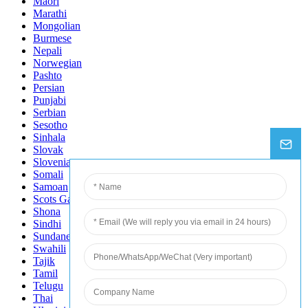
Maori
Marathi
Mongolian
Burmese
Nepali
Norwegian
Pashto
Persian
Punjabi
Serbian
Sesotho
Sinhala
Slovak
Slovenian
Somali
Samoan
Scots Gaelic
Shona
Sindhi
Sundanese
Swahili
Tajik
Tamil
Telugu
Thai