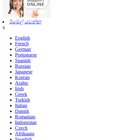
ඊමේල් යවන්න
x
English
French
German
Portuguese
Spanish
Russian
Japanese
Korean
Arabic
Irish
Greek
Turkish
Italian
Danish
Romanian
Indonesian
Czech
Afrikaans
Swedish