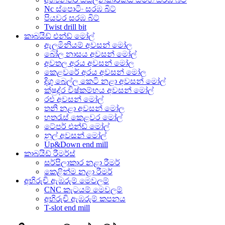
Nc ස්පොටිං සරඹ බිට්
පියවර සරඹ බිට්
Twist drill bit
කාබයිඩ් එන්ඩ් මෝල්
ඇලුමිනියම් අවසන් මෝල
බෝල නාසය අවසන් මෝල්
අවතල අරය අවසන් මෝල
කෙළවරේ අරය අවසන් මෝල
දිගු බෙල්ල කෙටි නළා අවසන් මෝල්
ක්ෂුද්ර විෂ්කම්භය අවසන් මෝල්
රළු අවසන් මෝල්
තනි නළා අවසන් මෝල
හතරැස් කෙළවර මෝල්
ටේපර් එන්ඩ් මෝල්
නූල් අවසන් මෝල්
Up&Down end mill
කාබයිඩ් රීමර්ස්
සර්පිලාකාර නළා රීමර්
කෙළින්ම නළා රීමර්
අභිරුචි ඇඹරුම් මෙවලම්
CNC කැටයම් මෙවලම්
අභිරුචි ඇඹරුම් කපනය
T-slot end mill