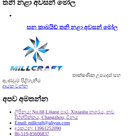
තනි නළා අවසන් මෝල
ඝන කාබයිඩ් තනි නළා අවසන් මෝල
තාක්ෂණික උපදෙස් සහ
ඇණවුම් පිළිගැනීම
දායක වන්න
අපව අමතන්න
ලිපිනය: No.68 Lijiang පාර, Xixiashu නගරය, නව
දිස්ත්රික්කය, Changzhou, චීනය
Email: millcraft@aliyun.com
දුරකථන: 13961252090
86-519-85606837