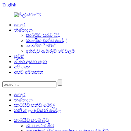
English
ගෙදර
නිෂ්පාදන
කාබයිඩ් සරඹ බිටු
කාබයිඩ් එන්ඩ් මෝල්
කාබයිඩ් රීමර්ස්
අභිරුචි ඇඹරුම් මෙවලම්
පුවත්
නිතර අසන පැන
අපි ගැන
අපව අමතන්න
ගෙදර
නිෂ්පාදන
කාබයිඩ් එන්ඩ් මෝල්
තනි නළා අවසන් මෝල
කාබයිඩ් සරඹ බිටු
මධ්‍ය සරඹ බිට්
අභ්‍යන්තර සිසිලනකාරකය සමඟ සරඹ බිට්