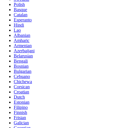
Polish
Basque
Catalan
Esperanto
Hindi
Lao
Albanian
Amharic
Armenian
Azerbaijani
Belarusian
Bengali
Bosnian
Bulgarian
Cebuano
Chichewa
Corsican
Croatian
Dutch
Estonian
Filipino
Finnish
Frisian
Galician
Georgian