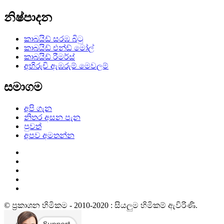
නිෂ්පාදන
කාබයිඩ් සරඹ බිටු
කාබයිඩ් එන්ඩ් මෝල්
කාබයිඩ් රීමර්ස්
අභිරුචි ඇඹරුම් මෙවලම්
සමාගම
අපි ගැන
නිතර අසන පැන
පුවත්
අපව අමතන්න
© ප්‍රකාශන හිමිකම - 2010-2020 : සියලුම හිමිකම් ඇවිරිණි.