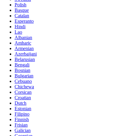
Polish
Basque
Catalan
Esperanto
Hindi
Lao
Albanian
Amharic
Armenian
Azerbaijani
Belarusian
Bengali
Bosnian
Bulgarian
Cebuano
Chichewa
Corsican
Croatian
Dutch
Estonian
Filipino
Finnish
Frisian
Galician
Georgian