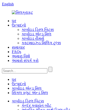
English
ઘર
ઉત્પાદનો
કાર્બાઇડ ડ્રિલ બિટ્સ
કાર્બાઇડ એન્ડ મિલ
કાર્બાઇડ રીમર્સ
કસ્ટમાઇઝ્ડ મિલિંગ ટૂલ્સ
સમાચાર
FAQs
અમારા વિશે
અમારો સંપર્ક કરો
ઘર
ઉત્પાદનો
કાર્બાઇડ એન્ડ મિલ
સિંગલ ફ્લુટ એન્ડ મિલ
કાર્બાઇડ ડ્રિલ બિટ્સ
કેન્દ્ર કવાયત બીટ
આંતરિક શીતક સાથે ડ્રિલ બીટ