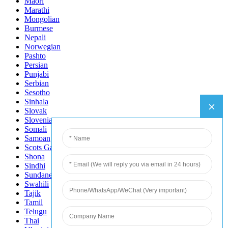
Maori
Marathi
Mongolian
Burmese
Nepali
Norwegian
Pashto
Persian
Punjabi
Serbian
Sesotho
Sinhala
Slovak
Slovenian
Somali
Samoan
Scots Gaelic
Shona
Sindhi
Sundanese
Swahili
Tajik
Tamil
Telugu
Thai