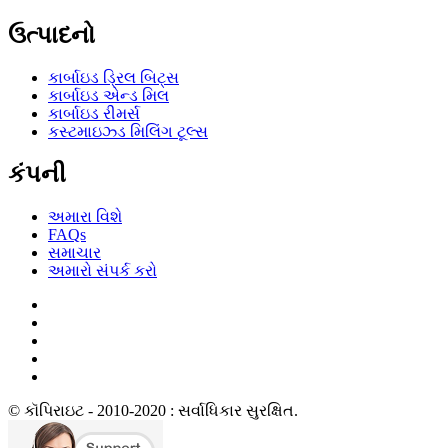
ઉત્પાદનો
કાર્બાઇડ ડ્રિલ બિટ્સ
કાર્બાઇડ એન્ડ મિલ
કાર્બાઇડ રીમર્સ
કસ્ટમાઇઝ્ડ મિલિંગ ટૂલ્સ
કંપની
અમારા વિશે
FAQs
સમાચાર
અમારો સંપર્ક કરો
© કૉપિરાઇટ - 2010-2020 : સર્વાધિકાર સુરક્ષિત.