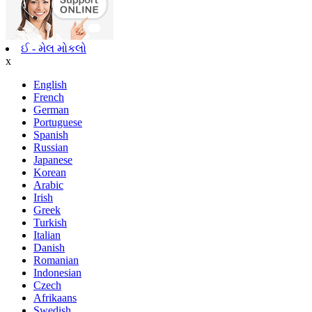
ઈ - મેલ મોકલો
x
English
French
German
Portuguese
Spanish
Russian
Japanese
Korean
Arabic
Irish
Greek
Turkish
Italian
Danish
Romanian
Indonesian
Czech
Afrikaans
Swedish