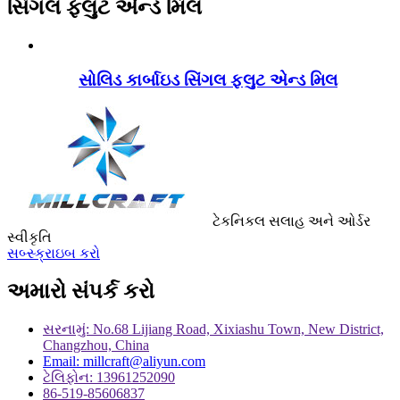
સિંગલ ફ્લુટ એન્ડ મિલ
સોલિડ કાર્બાઇડ સિંગલ ફ્લુટ એન્ડ મિલ
ટેકનિકલ સલાહ અને ઓર્ડર
સ્વીકૃતિ
સબ્સ્ક્રાઇબ કરો
અમારો સંપર્ક કરો
સરનામું: No.68 Lijiang Road, Xixiashu Town, New District,
Changzhou, China
Email: millcraft@aliyun.com
ટેલિફોન: 13961252090
86-519-85606837