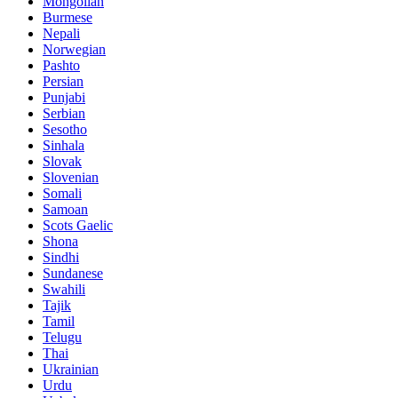
Mongolian
Burmese
Nepali
Norwegian
Pashto
Persian
Punjabi
Serbian
Sesotho
Sinhala
Slovak
Slovenian
Somali
Samoan
Scots Gaelic
Shona
Sindhi
Sundanese
Swahili
Tajik
Tamil
Telugu
Thai
Ukrainian
Urdu