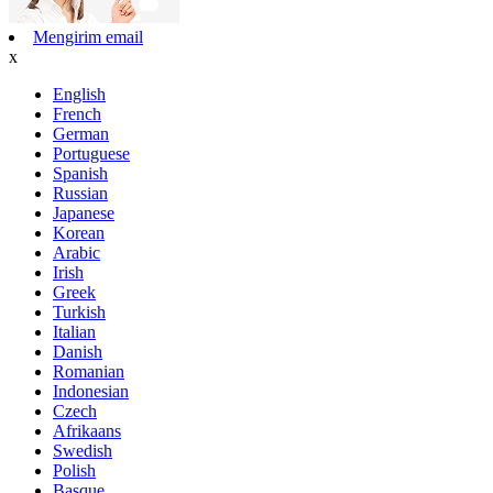
Mengirim email
x
English
French
German
Portuguese
Spanish
Russian
Japanese
Korean
Arabic
Irish
Greek
Turkish
Italian
Danish
Romanian
Indonesian
Czech
Afrikaans
Swedish
Polish
Basque