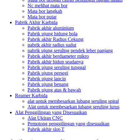
Nc melihat mata bor
Mata bor langkah
Mata bor putar
Pabrik Akhir Karbida
Pabrik akhir aluminium
Pabrik ujung hidung bola
Pabrik akhir Radius Cekung
pabrik akhir radius sudut
pabrik ujung seruling pendek leher panjang
Pabrik akhir berdiameter mikro
Pabrik akhir hidup seadanya
Pabrik ujung seruling tunggal
Pabrik ujung persegi
Pabrik ujung lancip
Pabrik ujung benang
Pabrik ujung atas & bawah
Reamer Karbida
alat untuk membesarkan lubang seruling spiral
Alat untuk membesarkan lubang seruling lurus
Alat Penggilingan yang Disesuaikan
Alat Ukiran CNC
Pemotong penggilingan yang disesuaikan
Pabrik akhir slot-T