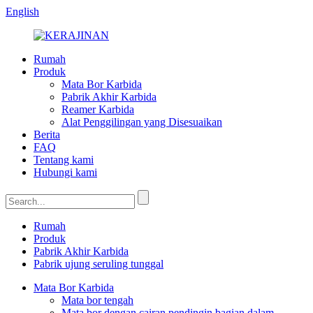
English
Rumah
Produk
Mata Bor Karbida
Pabrik Akhir Karbida
Reamer Karbida
Alat Penggilingan yang Disesuaikan
Berita
FAQ
Tentang kami
Hubungi kami
Rumah
Produk
Pabrik Akhir Karbida
Pabrik ujung seruling tunggal
Mata Bor Karbida
Mata bor tengah
Mata bor dengan cairan pendingin bagian dalam