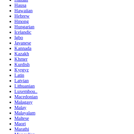
Hausa
Hawaiian
Hebrew
Hmong
Hungarian
Icelandic
Igbo
Javanese
Kannada
Kazakh
Khmer
Kurdish
Kyrgyz
Latin
Latvian
Lithuanian
Luxembou..
Macedonian
Malagasy
Malay
Malayalam
Maltese
Maori
Marathi