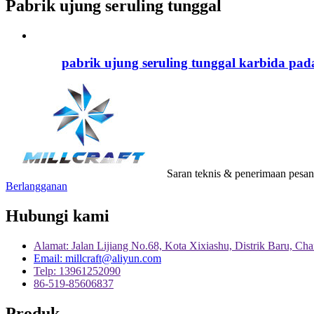
Pabrik ujung seruling tunggal
pabrik ujung seruling tunggal karbida pad
Saran teknis & penerimaan pesa
Berlangganan
Hubungi kami
Alamat: Jalan Lijiang No.68, Kota Xixiashu, Distrik Baru, Ch
Email: millcraft@aliyun.com
Telp: 13961252090
86-519-85606837
Produk