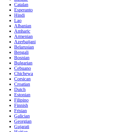
Catalan
Esperanto
Hindi
Lao
Albanian
Amharic
Armenian
Azerbaijani
Belarusian
Bengali
Bosnian
Bulgarian
Cebuano
Chichewa
Corsican
Croatian
Dutch
Estonian
Filipino
Finnish
Frisian
Galician
Georgian
Gujarati
Haitian