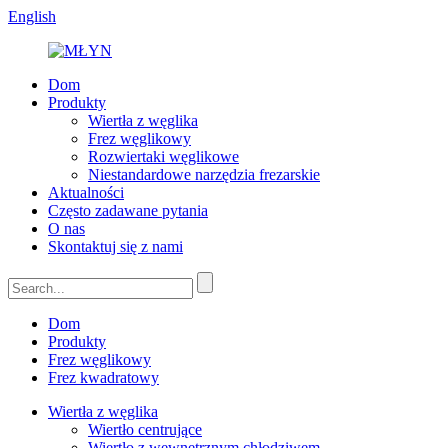
English
Dom
Produkty
Wiertła z węglika
Frez węglikowy
Rozwiertaki węglikowe
Niestandardowe narzędzia frezarskie
Aktualności
Często zadawane pytania
O nas
Skontaktuj się z nami
Dom
Produkty
Frez węglikowy
Frez kwadratowy
Wiertła z węglika
Wiertło centrujące
Wiertło z wewnętrznym chłodziwem