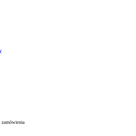
y
e zamówienia