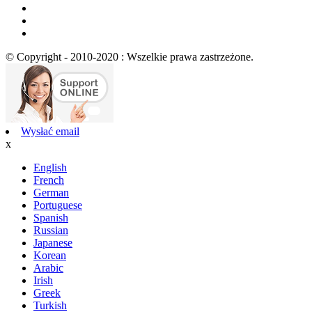
© Copyright - 2010-2020 : Wszelkie prawa zastrzeżone.
Wysłać email
x
English
French
German
Portuguese
Spanish
Russian
Japanese
Korean
Arabic
Irish
Greek
Turkish