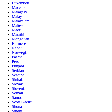
Luxembou..
Macedonian
Malagasy
Malay
Malayalam
Maltese
Maori
Marathi
Mongolian
Burmese
Nepali
Norwegian
Pashto
Persian
Punjabi
Serbian
Sesotho
Sinhala
Slovak
Slovenian
Somali
Samoan
Scots Gaelic
Shona
Sindhi