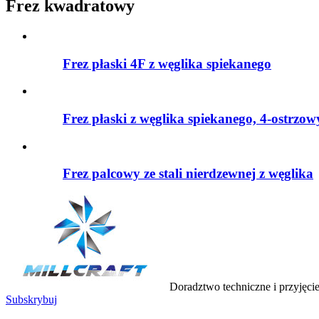
Frez kwadratowy
Frez płaski 4F z węglika spiekanego
Frez płaski z węglika spiekanego, 4-ostrzow
Frez palcowy ze stali nierdzewnej z węglika
Doradztwo techniczne i przyjęci
Subskrybuj