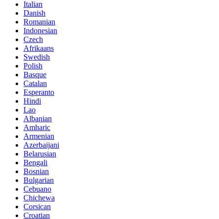
Italian
Danish
Romanian
Indonesian
Czech
Afrikaans
Swedish
Polish
Basque
Catalan
Esperanto
Hindi
Lao
Albanian
Amharic
Armenian
Azerbaijani
Belarusian
Bengali
Bosnian
Bulgarian
Cebuano
Chichewa
Corsican
Croatian