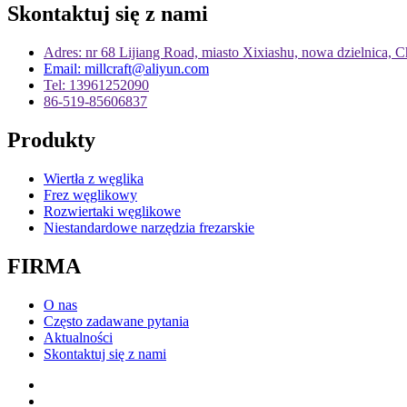
Skontaktuj się z nami
Adres: nr 68 Lijiang Road, miasto Xixiashu, nowa dzielnica,
Email: millcraft@aliyun.com
Tel: 13961252090
86-519-85606837
Produkty
Wiertła z węglika
Frez węglikowy
Rozwiertaki węglikowe
Niestandardowe narzędzia frezarskie
FIRMA
O nas
Często zadawane pytania
Aktualności
Skontaktuj się z nami