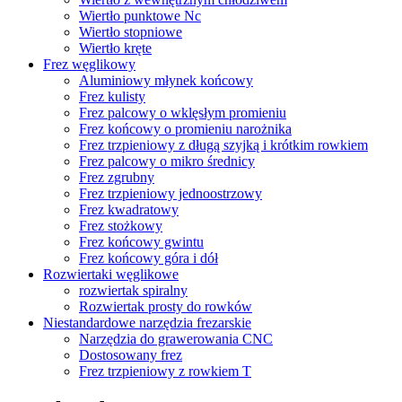
Wiertło punktowe Nc
Wiertło stopniowe
Wiertło kręte
Frez węglikowy
Aluminiowy młynek końcowy
Frez kulisty
Frez palcowy o wklęsłym promieniu
Frez końcowy o promieniu narożnika
Frez trzpieniowy z długą szyjką i krótkim rowkiem
Frez palcowy o mikro średnicy
Frez zgrubny
Frez trzpieniowy jednoostrzowy
Frez kwadratowy
Frez stożkowy
Frez końcowy gwintu
Frez końcowy góra i dół
Rozwiertaki węglikowe
rozwiertak spiralny
Rozwiertak prosty do rowków
Niestandardowe narzędzia frezarskie
Narzędzia do grawerowania CNC
Dostosowany frez
Frez trzpieniowy z rowkiem T