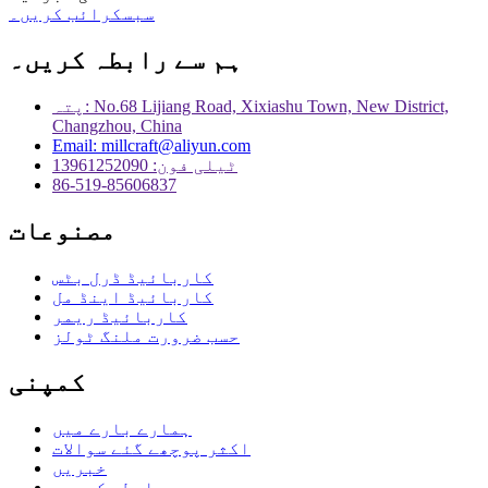
سبسکرائب کریں۔
ہم سے رابطہ کریں۔
پتہ: No.68 Lijiang Road, Xixiashu Town, New District,
Changzhou, China
Email: millcraft@aliyun.com
ٹیلی فون: 13961252090
86-519-85606837
مصنوعات
کاربائیڈ ڈرل بٹس
کاربائیڈ اینڈ مل
کاربائیڈ ریمر
حسب ضرورت ملنگ ٹولز
کمپنی
ہمارے بارے میں
اکثر پوچھے گئے سوالات
خبریں
ہم سے رابطہ کریں۔