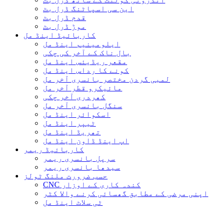
این سی اسپاٹنگ ڈرل بٹ
قدم ڈرل بٹ
موڑ ڈرل بٹ
کاربائیڈ اینڈ مل
ایلومینیم اینڈ مل
بال ناک کے آخر کی چکی
مقعر ریڈیئس اینڈ مل
کونے کا رداس اینڈ مل
لمبی گردن مختصر بانسری آخر مل
مائیکرو قطر آخر مل
کھردری آخر چکی
سنگل بانسری آخر مل
اسکوائر اینڈ مل
ٹیپر اینڈ مل
تھریڈ اینڈ مل
اپ اینڈ ڈاون اینڈ مل
کاربائیڈ ریمر
سرپل بانسری ریمر
سیدھا بانسری ریمر
حسب ضرورت ملنگ ٹولز
CNC کندہ کاری کے اوزار
اپنی مرضی کے مطابق گھسائی کرنے والا کٹر
ٹی سلاٹ اینڈ مل