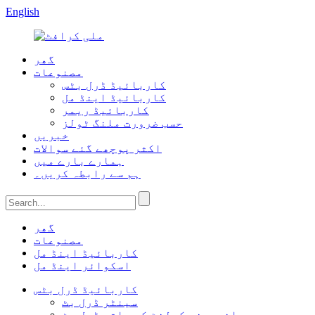
English
گھر
مصنوعات
کاربائیڈ ڈرل بٹس
کاربائیڈ اینڈ مل
کاربائیڈ ریمر
حسب ضرورت ملنگ ٹولز
خبریں
اکثر پوچھے گئے سوالات
ہمارے بارے میں
ہم سے رابطہ کریں۔
گھر
مصنوعات
کاربائیڈ اینڈ مل
اسکوائر اینڈ مل
کاربائیڈ ڈرل بٹس
سینٹر ڈرل بٹ
اندرونی کولنٹ کے ساتھ ڈرل بٹ