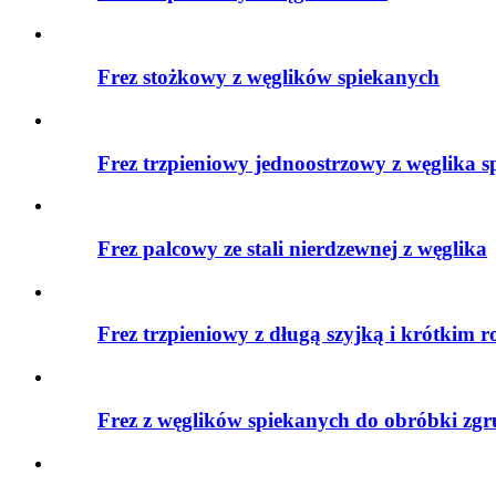
Frez stożkowy z węglików spiekanych
Frez trzpieniowy jednoostrzowy z węglika 
Frez palcowy ze stali nierdzewnej z węglika
Frez trzpieniowy z długą szyjką i krótkim
Frez z węglików spiekanych do obróbki zgr