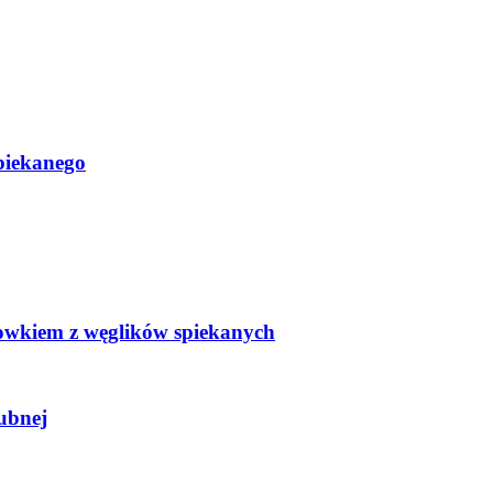
spiekanego
 rowkiem z węglików spiekanych
ubnej