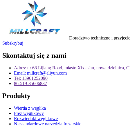
Doradztwo techniczne i przyjęci
Subskrybuj
Skontaktuj się z nami
Adres: nr 68 Lijiang Road, miasto Xixiashu, nowa dzielnica,
Email: millcraft@aliyun.com
Tel: 13961252090
86-519-85606837
Produkty
Wiertła z węglika
Frez węglikowy
Rozwiertaki węglikowe
Niestandardowe narzędzia frezarskie