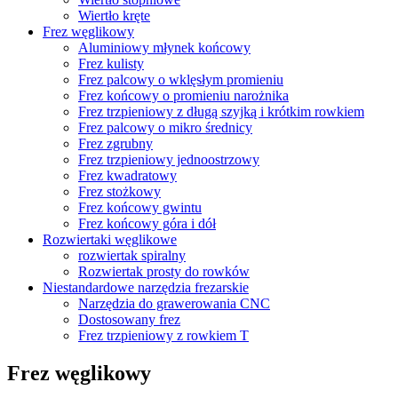
Wiertło kręte
Frez węglikowy
Aluminiowy młynek końcowy
Frez kulisty
Frez palcowy o wklęsłym promieniu
Frez końcowy o promieniu narożnika
Frez trzpieniowy z długą szyjką i krótkim rowkiem
Frez palcowy o mikro średnicy
Frez zgrubny
Frez trzpieniowy jednoostrzowy
Frez kwadratowy
Frez stożkowy
Frez końcowy gwintu
Frez końcowy góra i dół
Rozwiertaki węglikowe
rozwiertak spiralny
Rozwiertak prosty do rowków
Niestandardowe narzędzia frezarskie
Narzędzia do grawerowania CNC
Dostosowany frez
Frez trzpieniowy z rowkiem T
Frez węglikowy