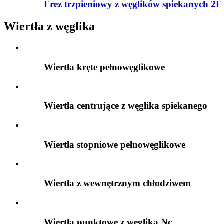
Frez trzpieniowy z węglików spiekanych 2F 
Wiertła z węglika
Wiertła kręte pełnowęglikowe
Wiertła centrujące z węglika spiekanego
Wiertła stopniowe pełnowęglikowe
Wiertła z wewnętrznym chłodziwem
Wiertła punktowe z węglika Nc