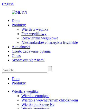
English
Dom
Produkty
Wiertła z węglika
Frez węglikowy
Rozwiertaki węglikowe
Niestandardowe narzędzia frezarskie
Aktualności
Często zadawane pytania
O nas
Skontaktuj się z nami
Dom
Produkty
Wiertła z węglika
Wiertło centrujące
Wiertło z wewnętrznym chłodziwem
Wiertło punktowe Nc
Wiertło stopniowe