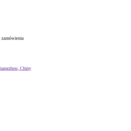
e zamówienia
 Changzhou, Chiny