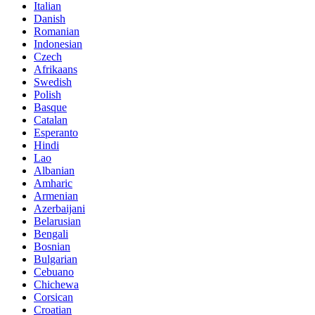
Italian
Danish
Romanian
Indonesian
Czech
Afrikaans
Swedish
Polish
Basque
Catalan
Esperanto
Hindi
Lao
Albanian
Amharic
Armenian
Azerbaijani
Belarusian
Bengali
Bosnian
Bulgarian
Cebuano
Chichewa
Corsican
Croatian