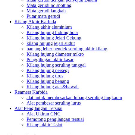
Mata gerudi nc spotting
Mata gerudi langkah
Putar mata gerudi
Kilang Akhir Karbida
Kilang akhir aluminium
Kilang hujung hidung bola
Kilang hujung Jejari Cekung
kilang hujung jejari sudut
panjang leher pendek seruling akhir kilang
Kilang hujung diameter mikro
Penggilingan akhir kasar
Kilang hujung seruling tunggal
Kilang hujung persegi
Kilang hujung tirus
Kilang hujung benang
Kilang hujung atas&bawah
Reamers Karbida
alat untuk membesarkan lubang seruling lingkaran
Alat pembesar seruling lurus
Alat Pengilangan Tersuai
Alat Ukiran CNC
Pemotong pengilangan tersuai
Kilang akhir T-slot