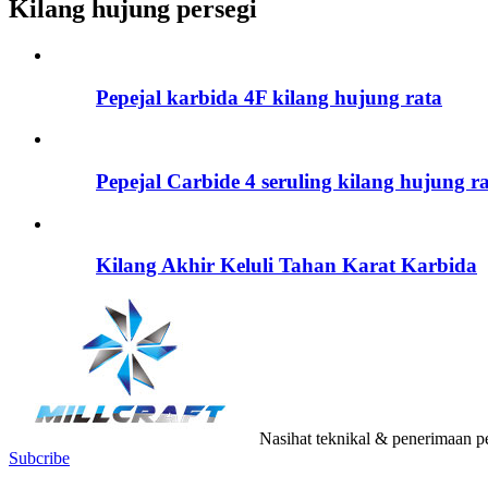
Kilang hujung persegi
Pepejal karbida 4F kilang hujung rata
Pepejal Carbide 4 seruling kilang hujung r
Kilang Akhir Keluli Tahan Karat Karbida
Nasihat teknikal & penerimaan p
Subcribe