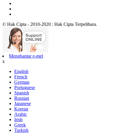
© Hak Cipta - 2010-2020 : Hak Cipta Terpelihara.
Menghantar e-mel
x
English
French
German
Portuguese
Spanish
Russian
Japanese
Korean
Arabic
Irish
Greek
Turkish