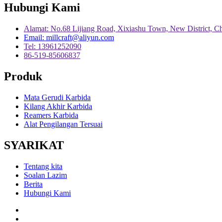
Hubungi Kami
Alamat: No.68 Lijiang Road, Xixiashu Town, New District, C
Email: millcraft@aliyun.com
Tel: 13961252090
86-519-85606837
Produk
Mata Gerudi Karbida
Kilang Akhir Karbida
Reamers Karbida
Alat Pengilangan Tersuai
SYARIKAT
Tentang kita
Soalan Lazim
Berita
Hubungi Kami