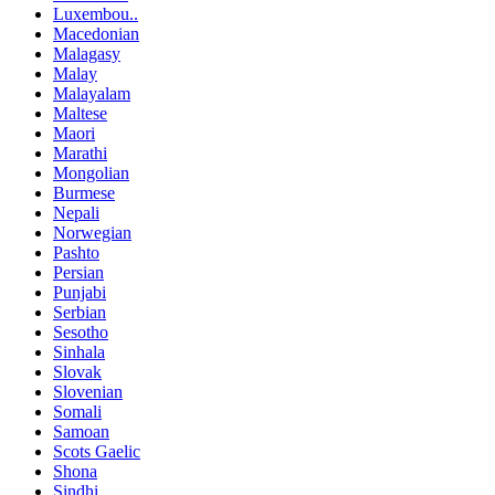
Luxembou..
Macedonian
Malagasy
Malay
Malayalam
Maltese
Maori
Marathi
Mongolian
Burmese
Nepali
Norwegian
Pashto
Persian
Punjabi
Serbian
Sesotho
Sinhala
Slovak
Slovenian
Somali
Samoan
Scots Gaelic
Shona
Sindhi