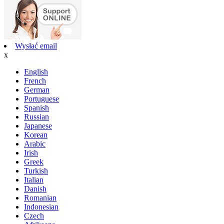
Wysłać email
x
English
French
German
Portuguese
Spanish
Russian
Japanese
Korean
Arabic
Irish
Greek
Turkish
Italian
Danish
Romanian
Indonesian
Czech