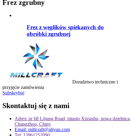
Frez zgrubny
Frez z węglików spiekanych do
obróbki zgrubnej
Doradztwo techniczne i
przyjęcie zamówienia
Subskrybuj
Skontaktuj się z nami
Adres: nr 68 Lijiang Road, miasto Xixiashu, nowa dzielnica,
Changzhou, Chiny
Email: millcraft@aliyun.com
Tel: 13961252090