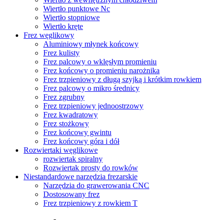
Wiertło punktowe Nc
Wiertło stopniowe
Wiertło kręte
Frez węglikowy
Aluminiowy młynek końcowy
Frez kulisty
Frez palcowy o wklęsłym promieniu
Frez końcowy o promieniu narożnika
Frez trzpieniowy z długą szyjką i krótkim rowkiem
Frez palcowy o mikro średnicy
Frez zgrubny
Frez trzpieniowy jednoostrzowy
Frez kwadratowy
Frez stożkowy
Frez końcowy gwintu
Frez końcowy góra i dół
Rozwiertaki węglikowe
rozwiertak spiralny
Rozwiertak prosty do rowków
Niestandardowe narzędzia frezarskie
Narzędzia do grawerowania CNC
Dostosowany frez
Frez trzpieniowy z rowkiem T