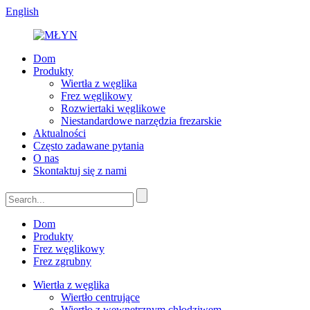
English
Dom
Produkty
Wiertła z węglika
Frez węglikowy
Rozwiertaki węglikowe
Niestandardowe narzędzia frezarskie
Aktualności
Często zadawane pytania
O nas
Skontaktuj się z nami
Dom
Produkty
Frez węglikowy
Frez zgrubny
Wiertła z węglika
Wiertło centrujące
Wiertło z wewnętrznym chłodziwem