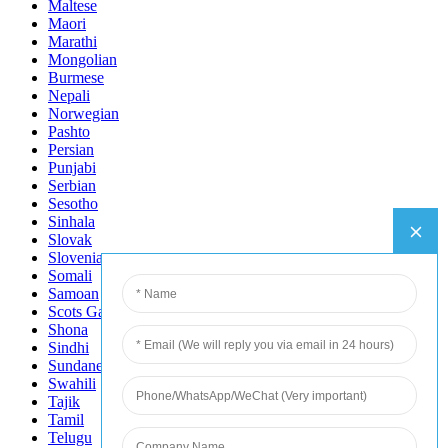
Maltese
Maori
Marathi
Mongolian
Burmese
Nepali
Norwegian
Pashto
Persian
Punjabi
Serbian
Sesotho
Sinhala
Slovak
Slovenian
Somali
Samoan
Scots Gaelic
Shona
Sindhi
Sundanese
Swahili
Tajik
Tamil
Telugu