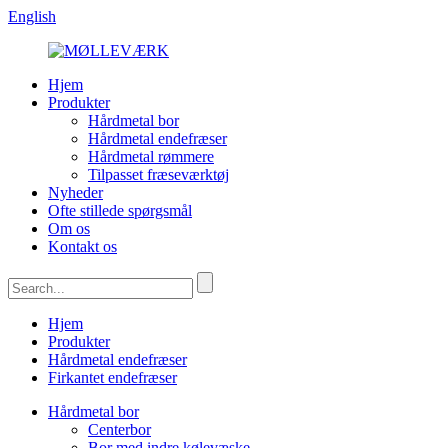
English
Hjem
Produkter
Hårdmetal bor
Hårdmetal endefræser
Hårdmetal rømmere
Tilpasset fræseværktøj
Nyheder
Ofte stillede spørgsmål
Om os
Kontakt os
Hjem
Produkter
Hårdmetal endefræser
Firkantet endefræser
Hårdmetal bor
Centerbor
Bor med indre kølevæske