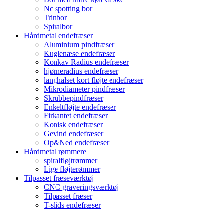
Nc spotting bor
Trinbor
Spiralbor
Hårdmetal endefræser
Aluminium pindfræser
Kuglenæse endefræser
Konkav Radius endefræser
hjørneradius endefræser
langhalset kort fløjte endefræser
Mikrodiameter pindfræser
Skrubbepindfræser
Enkeltfløjte endefræser
Firkantet endefræser
Konisk endefræser
Gevind endefræser
Op&Ned endefræser
Hårdmetal rømmere
spiralfløjtrømmer
Lige fløjterømmer
Tilpasset fræseværktøj
CNC graveringsværktøj
Tilpasset fræser
T-slids endefræser