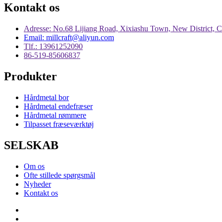
Kontakt os
Adresse: No.68 Lijiang Road, Xixiashu Town, New District, 
Email: millcraft@aliyun.com
Tlf.: 13961252090
86-519-85606837
Produkter
Hårdmetal bor
Hårdmetal endefræser
Hårdmetal rømmere
Tilpasset fræseværktøj
SELSKAB
Om os
Ofte stillede spørgsmål
Nyheder
Kontakt os