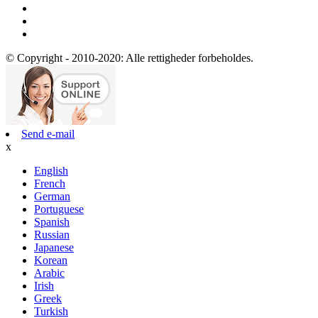
© Copyright - 2010-2020: Alle rettigheder forbeholdes.
Send e-mail
x
English
French
German
Portuguese
Spanish
Russian
Japanese
Korean
Arabic
Irish
Greek
Turkish