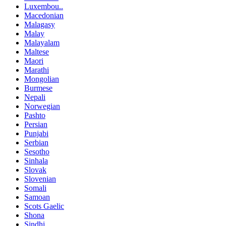
Luxembou..
Macedonian
Malagasy
Malay
Malayalam
Maltese
Maori
Marathi
Mongolian
Burmese
Nepali
Norwegian
Pashto
Persian
Punjabi
Serbian
Sesotho
Sinhala
Slovak
Slovenian
Somali
Samoan
Scots Gaelic
Shona
Sindhi