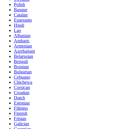
Polish
Basque
Catalan
Esperanto
Hindi
Lao
Albanian
Amharic
Armenian
Azerbaijani
Belarusian
Bengali
Bosnian
Bulgarian
Cebuano
Chichewa
Corsican
Croatian
Dutch
Estonian
Filipino
Finnish
Frisian
Galician
Georgian