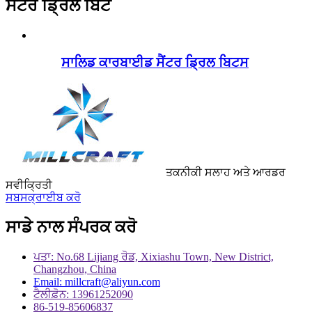
ਸੈਂਟਰ ਡ੍ਰਿਲ ਬਿੱਟ
ਸਾਲਿਡ ਕਾਰਬਾਈਡ ਸੈਂਟਰ ਡ੍ਰਿਲ ਬਿਟਸ
ਤਕਨੀਕੀ ਸਲਾਹ ਅਤੇ ਆਰਡਰ
ਸਵੀਕ੍ਰਿਤੀ
ਸਬਸਕ੍ਰਾਈਬ ਕਰੋ
ਸਾਡੇ ਨਾਲ ਸੰਪਰਕ ਕਰੋ
ਪਤਾ: No.68 Lijiang ਰੋਡ, Xixiashu Town, New District,
Changzhou, China
Email: millcraft@aliyun.com
ਟੈਲੀਫ਼ੋਨ: 13961252090
86-519-85606837