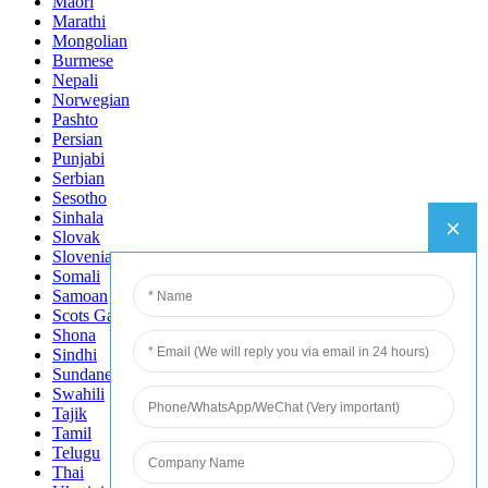
Maori
Marathi
Mongolian
Burmese
Nepali
Norwegian
Pashto
Persian
Punjabi
Serbian
Sesotho
Sinhala
Slovak
Slovenian
Somali
Samoan
Scots Gaelic
Shona
Sindhi
Sundanese
Swahili
Tajik
Tamil
Telugu
Thai