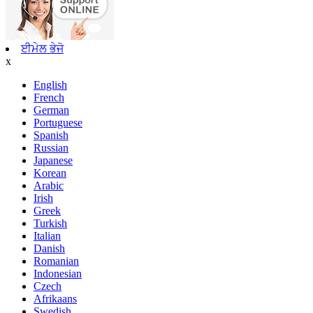
ਈਮੇਲ ਭੇਜੋ
x
English
French
German
Portuguese
Spanish
Russian
Japanese
Korean
Arabic
Irish
Greek
Turkish
Italian
Danish
Romanian
Indonesian
Czech
Afrikaans
Swedish