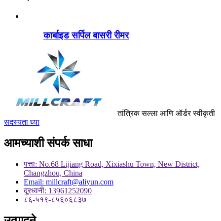
कार्बाइड सर्पिल बासरी रीमर
तांत्रिक सल्ला आणि ऑर्डर स्वीकृती
सदस्यता घ्या
आमच्याशी संपर्क साधा
पत्ता: No.68 Lijiang Road, Xixiashu Town, New District,
Changzhou, China
Email: millcraft@aliyun.com
दूरध्वनी: 13961252090
८६-५१९-८५६०६८३७
उत्पादने