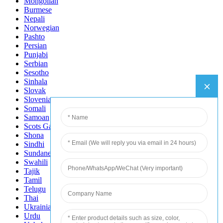
Mongolian
Burmese
Nepali
Norwegian
Pashto
Persian
Punjabi
Serbian
Sesotho
Sinhala
Slovak
Slovenian
Somali
Samoan
Scots Gaelic
Shona
Sindhi
Sundanese
Swahili
Tajik
Tamil
Telugu
Thai
Ukrainian
Urdu