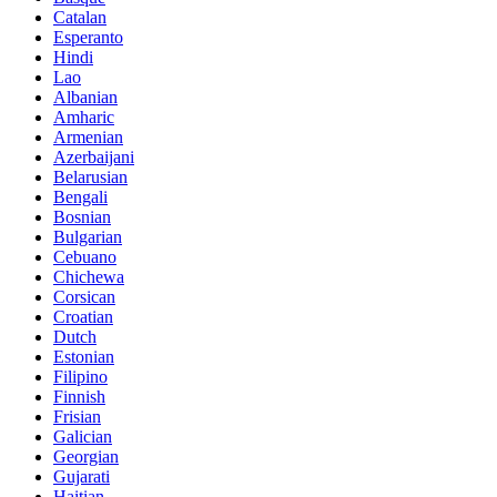
Catalan
Esperanto
Hindi
Lao
Albanian
Amharic
Armenian
Azerbaijani
Belarusian
Bengali
Bosnian
Bulgarian
Cebuano
Chichewa
Corsican
Croatian
Dutch
Estonian
Filipino
Finnish
Frisian
Galician
Georgian
Gujarati
Haitian