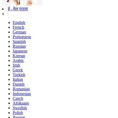
ई - मेल पाठवा
x
English
French
German
Portuguese
Spanish
Russian
Japanese
Korean
Arabic
Irish
Greek
Turkish
Italian
Danish
Romanian
Indonesian
Czech
Afrikaans
Swedish
Polish
Basque