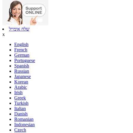
שלח אימייל
x
English
French
German
Portuguese
Spanish
Russian
Japanese
Korean
Arabic
Irish
Greek
Turkish
Italian
Danish
Romanian
Indonesian
Czech