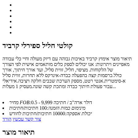
קולטי חליל ספירלי קרביד
תיאור מוצר אימוץ קרביד באיכות גבוהה עם דיוק מעולה וחיי כלי עבודה
מאפיינים ויתרונות: אנו יכולים לספק כלים מותאמים אישית לפי הצורך
של הלקוחות. מציפוי, חליל, זווית סליל, ועד אורך חיתוך, אורך
כולל.כרסמות קצה בהפעלה כבדה-אינדקס ללא תחרות, זווית סליל
א-סימטרית.אנטי רטט, מספק הערכת שבבים חלקה ויציבה.אידיאלי
עבור פעולת חיתוך כבדה ומתכת קשה שונה.מעסיק 1 מעלות...
0.5 - 9,999 דולר ארה"ב / חתיכה
מחיר FOB:
מינימום כמות הזמנה:
100 חתיכות/חתיכות
יכולת אספקה:
10000 חתיכות/חתיכות לחודש
צור קשר עכשיו
הורד
תיאור מוצר