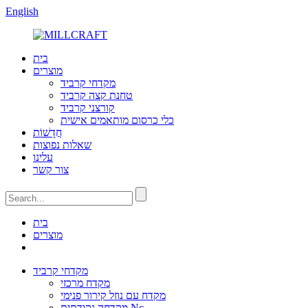
English
בית
מוצרים
מקדחי קרביד
טחנת קצה קרביד
קורצני קרביד
כלי כרסום מותאמים אישית
חֲדָשׁוֹת
שאלות נפוצות
עלינו
צור קשר
בית
מוצרים
מקדחי קרביד
מקדח מרכזי
מקדח עם נוזל קירור פנימי
מקדחה נקודתית Nc