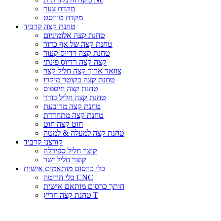
מקדח צעד
מקדח טוויסט
טחנת קצה קרביד
טחנת קצה אלומיניום
טחנת קצה של אף כדור
טחנת קצה רדיוס קעור
קצה קצה רדיוס פינתי
צוואר ארוך קצה חליל קצר
טחנת קצה בקוטר מיקרו
טחנת קצה חיספוס
טחנת קצה חליל בודד
טחנת קצה מרובעת
טחנת קצה מתחדדת
חוט קצה חוט
טחנת קצה למעלה & למטה
קורצני קרביד
קוצר חליל ספירלה
קוצר חליל ישר
כלי כרסום מותאמים אישית
כלי חריטה CNC
חותך כרסום מותאם אישית
טחנת קצה חריץ T