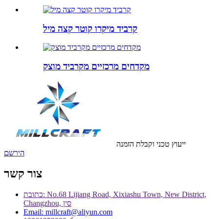
קרביד מיקרו קוטר קצה מיל
מקדחים מרכזיים מקרביד מוצק
ייעוץ טכני וקבלת הזמנה
הירשם
צור קשר
כתובת: No.68 Lijiang Road, Xixiashu Town, New District,
Changzhou, סין
Email: millcraft@aliyun.com