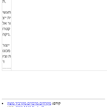
ת,
תעשי
ית ייצ
ור אל
קטרו
ניקה,
ייצור
מכונו
ת וציו
ד
…….
קודם:
מקדחים מרכזיים מקרביד מוצק