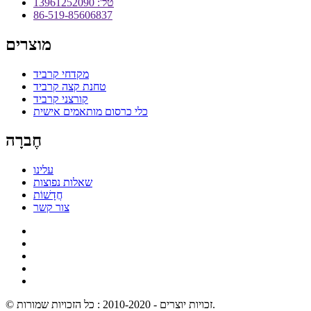
טל': 13961252090
86-519-85606837
מוצרים
מקדחי קרביד
טחנת קצה קרביד
קורצני קרביד
כלי כרסום מותאמים אישית
חֶברָה
עלינו
שאלות נפוצות
חֲדָשׁוֹת
צור קשר
© זכויות יוצרים - 2010-2020 : כל הזכויות שמורות.