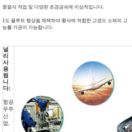
중절삭 작업 및 다양한 초경금속에 이상적입니다.
1도 플루트 형상을 채택하여 황삭에 적합한 고경도 소재의 고
능률 가공이 가능합니다.
널
리
사
용
됩
니
다:
항공
우주
산
업,