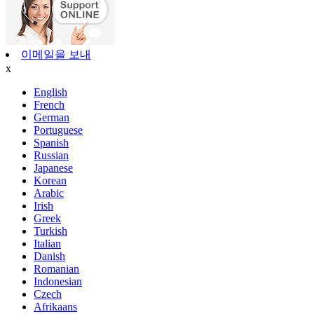
이메일을 보내
x
English
French
German
Portuguese
Spanish
Russian
Japanese
Korean
Arabic
Irish
Greek
Turkish
Italian
Danish
Romanian
Indonesian
Czech
Afrikaans