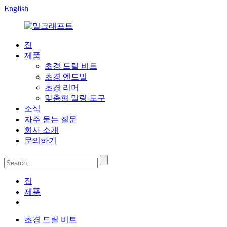
English
집
제품
초경 드릴 비트
초경 엔드밀
초경 리머
맞춤형 밀링 도구
소식
자주 묻는 질문
회사 소개
문의하기
집
제품
초경 드릴 비트