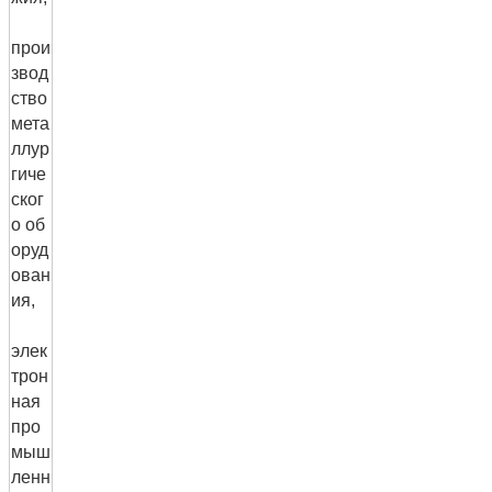
прои
звод
ство
мета
ллур
гиче
ског
о об
оруд
ован
ия,
элек
трон
ная
про
мыш
ленн