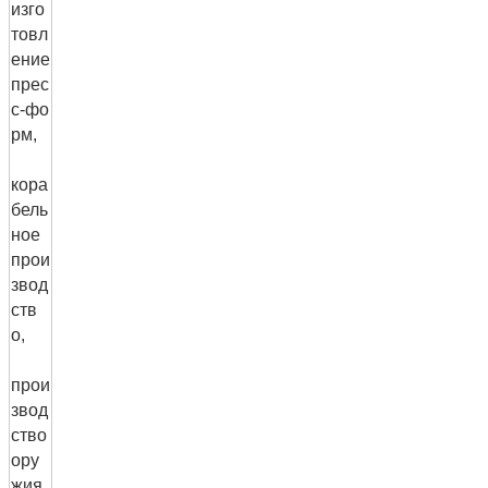
изго
товл
ение
прес
с-фо
рм,
кора
бель
ное
прои
звод
ств
о,
прои
звод
ство
ору
жия,