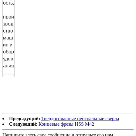
ость,
прои
звод
ство
маш
ин и
обор
удов
ания
…….
Предыдущий:
Твердосплавные центральные сверла
Следующий:
Концевые фрезы HSS M42
Напишите здесь свое сообщение и отправьте его нам