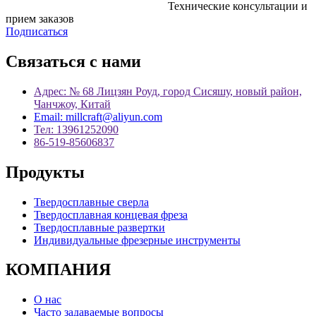
Технические консультации и
прием заказов
Подписаться
Связаться с нами
Адрес: № 68 Лицзян Роуд, город Сисяшу, новый район,
Чанчжоу, Китай
Email: millcraft@aliyun.com
Тел: 13961252090
86-519-85606837
Продукты
Твердосплавные сверла
Твердосплавная концевая фреза
Твердосплавные развертки
Индивидуальные фрезерные инструменты
КОМПАНИЯ
О нас
Часто задаваемые вопросы