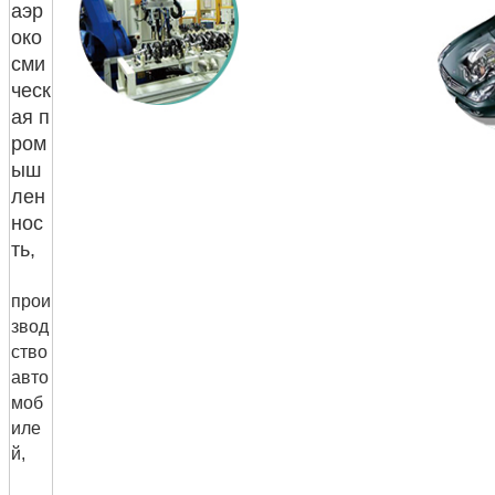
аэр
око
сми
ческ
ая п
ром
ыш
лен
нос
ть,
прои
звод
ство
авто
моб
иле
й,