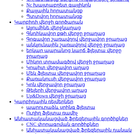
Nc խայտաբղետ գայլիկոն
Քայլային հորատանցք
Պտտվող հորատանցք
Կարբիդի վերջի գործարան
Ալյումինե վերջնաղաց
Գնդիկավոր քթի վերջը ջրաղաց
Գոգավոր շառավղով վերջավոր ջրաղաց
անկյունային շառավղով վերջը ջրաղաց
երկար պարանոց կարճ ֆլեյտա վերջը
ջրաղաց
Միկրո տրամագծով վերջի ջրաղաց
Կոպիտ վերջավոր աղաց
Մեկ ֆլեյտա վերջավոր ջրաղաց
Քառակուսի վերջավոր ջրաղաց
Կոն վերջավոր ջրաղաց
Թելերի վերջավոր աղաց
Up&Down վերջի ջրաղաց
Կարբիդային ռեյմերներ
պարուրաձև սրինգ ֆլեյտա
Ուղիղ ֆլեյտա ռամիչ
Անհատականացված ֆրեզերային գործիքներ
CNC փորագրման գործիքներ
Անհատականացված ֆրեզերային դանակ