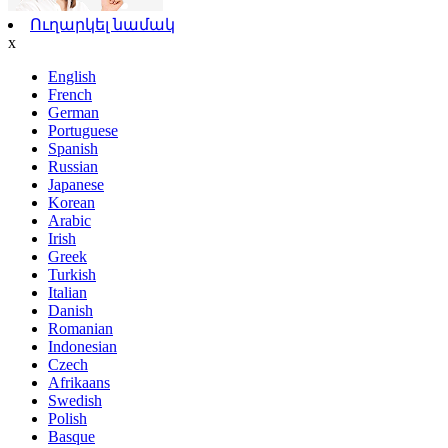
Ուղարկել նամակ
x
English
French
German
Portuguese
Spanish
Russian
Japanese
Korean
Arabic
Irish
Greek
Turkish
Italian
Danish
Romanian
Indonesian
Czech
Afrikaans
Swedish
Polish
Basque