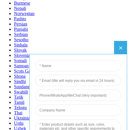
Burmese
Nepali
Norwegian
Pashto
Persian
Punjabi
Serbian
Sesotho
Sinhala
Slovak
Slovenian
Somali
Samoan
Scots Gaelic
Shona
Sindhi
Sundanese
Swahili
Tajik
Tamil
Telugu
Thai
Ukrainian
Urdu
Uzbek