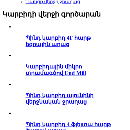
T-անցք վերջը ջրաղաց
Կարբիդի վերջի գործարան
Պինդ կարբիդ 4F հարթ
եզրային աղաց
Կարբիդային միկրո
տրամագծով End Mill
Պինդ կարբիդ ալունինի
վերջնական ջրաղաց
Պինդ կարբիդ 4 ֆլեյտա հարթ