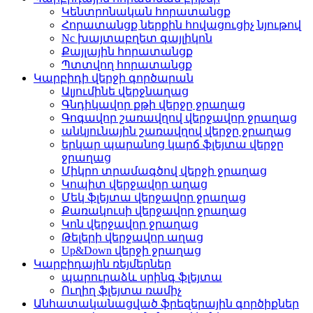
Կենտրոնական հորատանցք
Հորատանցք ներքին հովացուցիչ նյութով
Nc խայտաբղետ գայլիկոն
Քայլային հորատանցք
Պտտվող հորատանցք
Կարբիդի վերջի գործարան
Ալյումինե վերջնաղաց
Գնդիկավոր քթի վերջը ջրաղաց
Գոգավոր շառավղով վերջավոր ջրաղաց
անկյունային շառավղով վերջը ջրաղաց
երկար պարանոց կարճ ֆլեյտա վերջը
ջրաղաց
Միկրո տրամագծով վերջի ջրաղաց
Կոպիտ վերջավոր աղաց
Մեկ ֆլեյտա վերջավոր ջրաղաց
Քառակուսի վերջավոր ջրաղաց
Կոն վերջավոր ջրաղաց
Թելերի վերջավոր աղաց
Up&Down վերջի ջրաղաց
Կարբիդային ռեյմերներ
պարուրաձև սրինգ ֆլեյտա
Ուղիղ ֆլեյտա ռամիչ
Անհատականացված ֆրեզերային գործիքներ