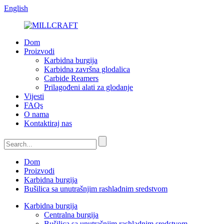
English
Dom
Proizvodi
Karbidna burgija
Karbidna završna glodalica
Carbide Reamers
Prilagođeni alati za glodanje
Vijesti
FAQs
O nama
Kontaktiraj nas
Dom
Proizvodi
Karbidna burgija
Bušilica sa unutrašnjim rashladnim sredstvom
Karbidna burgija
Centralna burgija
Bušilica sa unutrašnjim rashladnim sredstvom