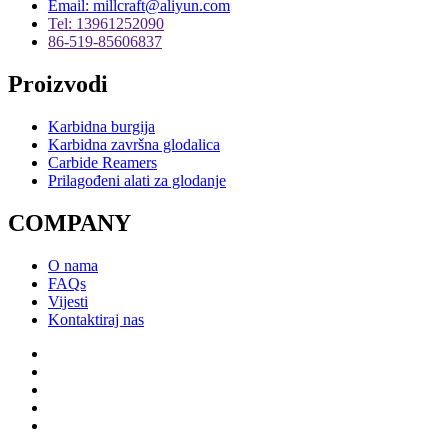
Email: millcraft@aliyun.com
Tel: 13961252090
86-519-85606837
Proizvodi
Karbidna burgija
Karbidna završna glodalica
Carbide Reamers
Prilagođeni alati za glodanje
COMPANY
O nama
FAQs
Vijesti
Kontaktiraj nas