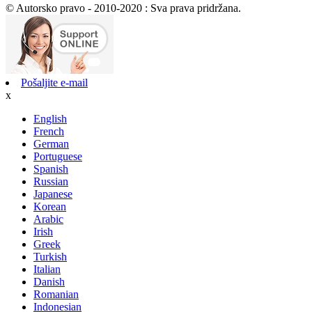
© Autorsko pravo - 2010-2020 : Sva prava pridržana.
Pošaljite e-mail
x
English
French
German
Portuguese
Spanish
Russian
Japanese
Korean
Arabic
Irish
Greek
Turkish
Italian
Danish
Romanian
Indonesian