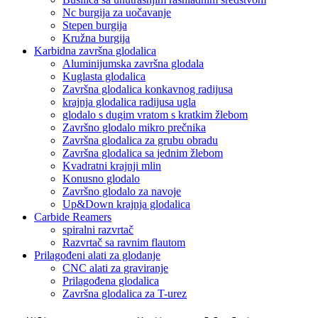
Nc burgija za uočavanje
Stepen burgija
Kružna burgija
Karbidna završna glodalica
Aluminijumska završna glodala
Kuglasta glodalica
Završna glodalica konkavnog radijusa
krajnja glodalica radijusa ugla
glodalo s dugim vratom s kratkim žlebom
Završno glodalo mikro prečnika
Završna glodalica za grubu obradu
Završna glodalica sa jednim žlebom
Kvadratni krajnji mlin
Konusno glodalo
Završno glodalo za navoje
Up&Down krajnja glodalica
Carbide Reamers
spiralni razvrtač
Razvrtač sa ravnim flautom
Prilagođeni alati za glodanje
CNC alati za graviranje
Prilagođena glodalica
Završna glodalica za T-urez