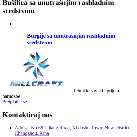
Bušilica sa unutrašnjim rashladnim
sredstvom
Burgije sa unutrašnjim rashladnim
sredstvom
Tehnički savjeti i prijem
narudžbe
Pretplatite se
Kontaktiraj nas
Adresa: No.68 Lijiang Road, Xixiashu Town, New District,
Changzhou, Kina