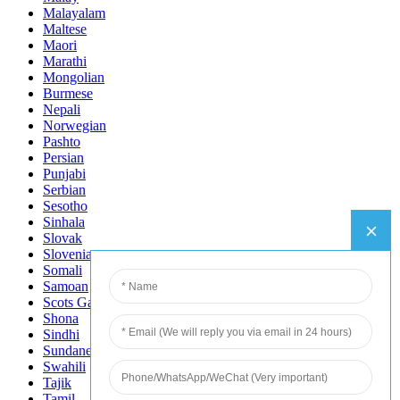
Malayalam
Maltese
Maori
Marathi
Mongolian
Burmese
Nepali
Norwegian
Pashto
Persian
Punjabi
Serbian
Sesotho
Sinhala
Slovak
Slovenian
Somali
Samoan
Scots Gaelic
Shona
Sindhi
Sundanese
Swahili
Tajik
Tamil