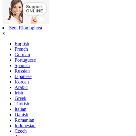
Seol Ríomhphost
x
English
French
German
Portuguese
Spanish
Russian
Japanese
Korean
Arabic
Irish
Greek
Turkish
Italian
Danish
Romanian
Indonesian
Czech