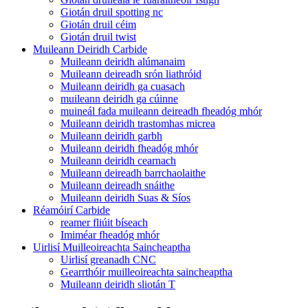
Giotán druil spotting nc
Giotán druil céim
Giotán druil twist
Muileann Deiridh Carbide
Muileann deiridh alúmanaim
Muileann deireadh srón liathróid
Muileann deiridh ga cuasach
muileann deiridh ga cúinne
muineál fada muileann deireadh fheadóg mhór
Muileann deiridh trastomhas micrea
Muileann deiridh garbh
Muileann deiridh fheadóg mhór
Muileann deiridh cearnach
Muileann deireadh barrchaolaithe
Muileann deireadh snáithe
Muileann deiridh Suas & Síos
Réamóirí Carbide
reamer fliúit bíseach
Imiméar fheadóg mhór
Uirlisí Muilleoireachta Saincheaptha
Uirlisí greanadh CNC
Gearrthóir muilleoireachta saincheaptha
Muileann deiridh sliotán T