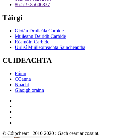
86-519-85606837
Táirgí
Giotán Druileála Carbide
Muileann Deiridh Carbide
Réamóirí Carbide
Uirlisí Muilleoireachta Saincheaptha
CUIDEACHTA
Fúinn
CCanna
Nuacht
Glaoigh orainn
© Cóipcheart - 2010-2020 : Gach ceart ar cosaint.