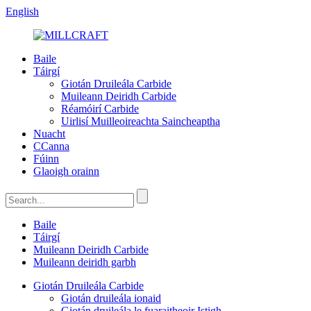
English
Baile
Táirgí
Giotán Druileála Carbide
Muileann Deiridh Carbide
Réamóirí Carbide
Uirlisí Muilleoireachta Saincheaptha
Nuacht
CCanna
Fúinn
Glaoigh orainn
Baile
Táirgí
Muileann Deiridh Carbide
Muileann deiridh garbh
Giotán Druileála Carbide
Giotán druileála ionaid
Giotán druileála le fuaraitheoir Istigh