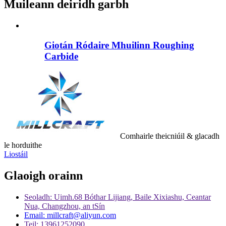
Muileann deiridh garbh
Giotán Ródaire Mhuilinn Roughing
Carbide
Comhairle theicniúil & glacadh
le horduithe
Liostáil
Glaoigh orainn
Seoladh: Uimh.68 Bóthar Lijiang, Baile Xixiashu, Ceantar
Nua, Changzhou, an tSín
Email: millcraft@aliyun.com
Teil: 13961252090