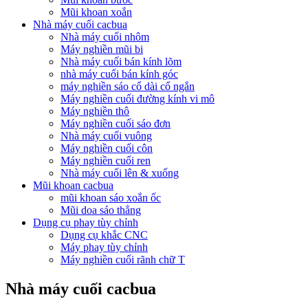
Mũi khoan xoắn
Nhà máy cuối cacbua
Nhà máy cuối nhôm
Máy nghiền mũi bi
Nhà máy cuối bán kính lõm
nhà máy cuối bán kính góc
máy nghiền sáo cổ dài cổ ngắn
Máy nghiền cuối đường kính vi mô
Máy nghiền thô
Máy nghiền cuối sáo đơn
Nhà máy cuối vuông
Máy nghiền cuối côn
Máy nghiền cuối ren
Nhà máy cuối lên & xuống
Mũi khoan cacbua
mũi khoan sáo xoắn ốc
Mũi doa sáo thẳng
Dụng cụ phay tùy chỉnh
Dụng cụ khắc CNC
Máy phay tùy chỉnh
Máy nghiền cuối rãnh chữ T
Nhà máy cuối cacbua