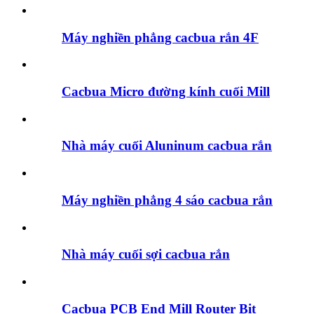
Máy nghiền phẳng cacbua rắn 4F
Cacbua Micro đường kính cuối Mill
Nhà máy cuối Aluninum cacbua rắn
Máy nghiền phẳng 4 sáo cacbua rắn
Nhà máy cuối sợi cacbua rắn
Cacbua PCB End Mill Router Bit