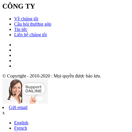
CÔNG TY
Về chúng tôi
Câu hỏi thường gặp
Tin tức
Liên hệ chúng tôi
© Copyright - 2010-2020 : Mọi quyền được bảo lưu.
Gửi email
x
English
French