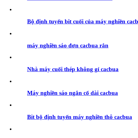
Bộ định tuyến bit cuối của máy nghiền cac
máy nghiền sáo đơn cacbua rắn
Nhà máy cuối thép không gỉ cacbua
Máy nghiền sáo ngắn cổ dài cacbua
Bit bộ định tuyến máy nghiền thô cacbua