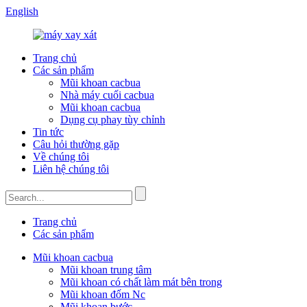
English
Trang chủ
Các sản phẩm
Mũi khoan cacbua
Nhà máy cuối cacbua
Mũi khoan cacbua
Dụng cụ phay tùy chỉnh
Tin tức
Câu hỏi thường gặp
Về chúng tôi
Liên hệ chúng tôi
Trang chủ
Các sản phẩm
Mũi khoan cacbua
Mũi khoan trung tâm
Mũi khoan có chất làm mát bên trong
Mũi khoan đốm Nc
Mũi khoan bước