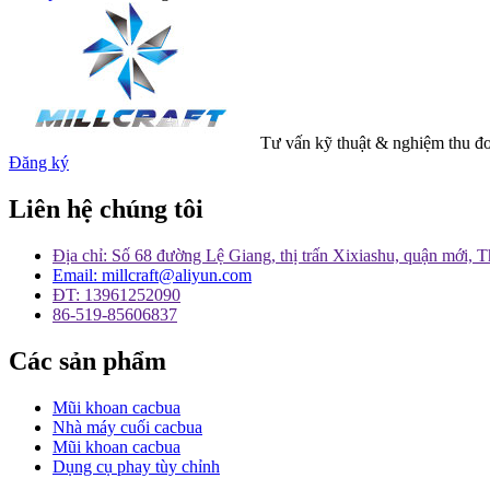
Tư vấn kỹ thuật & nghiệm thu đ
Đăng ký
Liên hệ chúng tôi
Địa chỉ: Số 68 đường Lệ Giang, thị trấn Xixiashu, quận mới,
Email: millcraft@aliyun.com
ĐT: 13961252090
86-519-85606837
Các sản phẩm
Mũi khoan cacbua
Nhà máy cuối cacbua
Mũi khoan cacbua
Dụng cụ phay tùy chỉnh