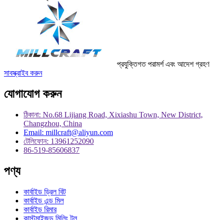
প্রযুক্তিগত পরামর্শ এবং আদেশ গ্রহণ
সাবস্ক্রাইব করুন
যোগাযোগ করুন
ঠিকানা: No.68 Lijiang Road, Xixiashu Town, New District,
Changzhou, China
Email: millcraft@aliyun.com
টেলিফোন: 13961252090
86-519-85606837
পণ্য
কার্বাইড ড্রিল বিট
কার্বাইড এন্ড মিল
কার্বাইড রিমার
কাস্টমাইজড মিলিং টুল