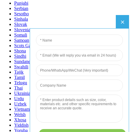
Punjabi
Serbian
Sesotho
Sinhala
Slovak
Slovenian
Somali
Samoan
Scots Gaelic
Shona
Sindhi
Sundanese
Swahili
Tajik
Tamil
Telugu
Thai
Ukrainian
Urdu
Uzbek
Vietnamese
Welsh
Xhosa
Yiddish
Yoruba