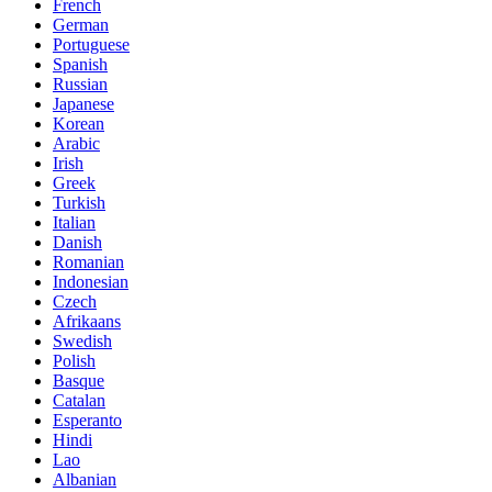
French
German
Portuguese
Spanish
Russian
Japanese
Korean
Arabic
Irish
Greek
Turkish
Italian
Danish
Romanian
Indonesian
Czech
Afrikaans
Swedish
Polish
Basque
Catalan
Esperanto
Hindi
Lao
Albanian