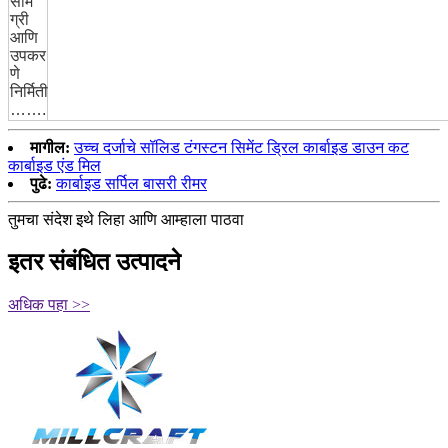
साम
ग्री
आणि
उपकर
णे
निर्मिती
…….
मागील:
उच्च दर्जाचे सॉलिड टंगस्टन सिमेंट ड्रिल कार्बाइड डाउन कट
कार्बाइड एंड मिल
पुढे:
कार्बाइड सर्पिल बासरी रीमर
तुमचा संदेश इथे लिहा आणि आम्हाला पाठवा
इतर संबंधित उत्पादने
अधिक पहा >>