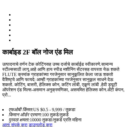
कार्बाइड 2F बॉल नोज एंड मिल
उत्पादनाचे वर्णन टेक कोटिंगसह उच्च दर्जाचे कार्बाईड स्वीकारणे.सामान्य
स्टील्ससाठी लागू आहे आणि हाय स्पीड मशीनिंग सेंटरसह वापरता येऊ शकते
FLUTE क्रमांक ग्राहकांच्या गरजेनुसार सानुकूलित केला जाऊ शकतो
वैशिष्ट्ये आणि फायदे: आम्ही ग्राहकांच्या गरजेनुसार सानुकूल साधने देऊ
शकतो. कोटिंग, बासरी, हेलिक्स कोन, कटिंग लांबी, एकूण लांबी .हेवी ड्यूटी
ऑपरेशन एंड मिल्स-असमान अनुक्रमणिका, असममित हेलिक्स कोन.अँटी कंपन,
प्रो...
एफओबी किंमत:
US $0.5 - 9,999 / तुकडा
किमान ऑर्डर प्रमाण:
100 तुकडे/तुकडे
पुरवठा क्षमता:
10000 तुकडा/तुकडे प्रति महिना
आता संपर्क करा
डाउनलोड करा