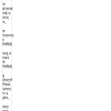
ज
हाजासा
रखे उ
त्पाद
न,
श
स्त्रास्त्
र
निर्मिती,
धातू उ
पकर
णे
निर्मिती,
इ
लेक्ट्रॉ
निक्स
उत्पाद
न उ
द्योग,
यंत्र