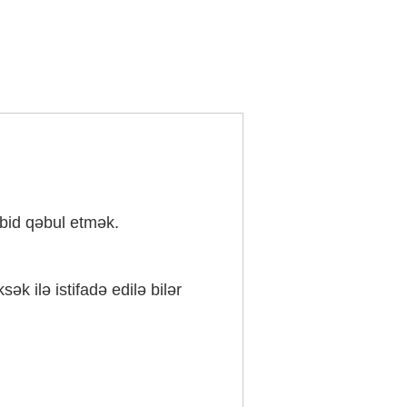
rbid qəbul etmək.
ək ilə istifadə edilə bilər