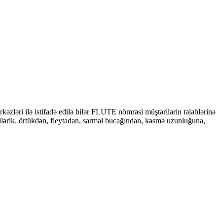
ri ilə istifadə edilə bilər FLUTE nömrəsi müştərilərin tələblərinə
ərik. örtükdən, fleytadan, sarmal bucağından, kəsmə uzunluğuna,