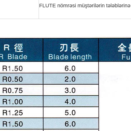
FLUTE nömrəsi müştərilərin tələblərinə u