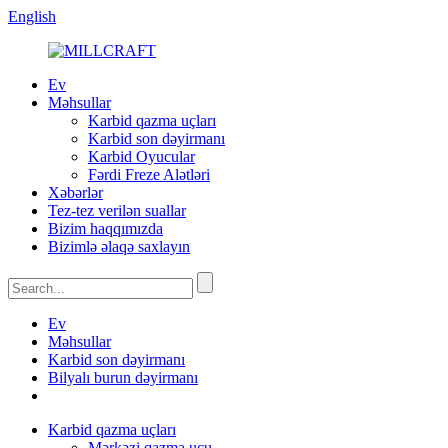
English
Ev
Məhsullar
Karbid qazma uçları
Karbid son dəyirmanı
Karbid Oyucular
Fərdi Freze Alətləri
Xəbərlər
Tez-tez verilən suallar
Bizim haqqımızda
Bizimlə əlaqə saxlayın
Ev
Məhsullar
Karbid son dəyirmanı
Bilyalı burun dəyirmanı
Karbid qazma uçları
Mərkəzi qazma ucu