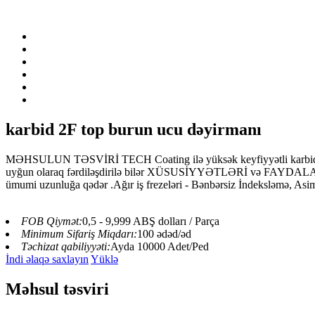
karbid 2F top burun ucu dəyirmanı
MƏHSULUN TƏSVİRİ TECH Coating ilə yüksək keyfiyyətli karbidin qəbu
uyğun olaraq fərdiləşdirilə bilər XÜSUSİYYƏTLƏRİ və FAYDALARI: Mü
ümumi uzunluğa qədər .Ağır iş frezeləri - Bənbərsiz İndeksləmə, Asimm
FOB Qiymət:
0,5 - 9,999 ABŞ dolları / Parça
Minimum Sifariş Miqdarı:
100 ədəd/əd
Təchizat qabiliyyəti:
Ayda 10000 Adet/Ped
İndi əlaqə saxlayın
Yüklə
Məhsul təsviri