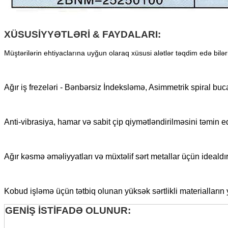
XÜSUSİYYƏTLƏRİ & FAYDALARI:
Müştərilərin ehtiyaclarına uyğun olaraq xüsusi alətlər təqdim edə b
Ağır iş frezeləri - Bənbərsiz İndeksləmə, Asimmetrik spiral buc
Anti-vibrasiya, hamar və sabit çip qiymətləndirilməsini təmin ed
Ağır kəsmə əməliyyatları və müxtəlif sərt metallar üçün idealdır
Kobud işləmə üçün tətbiq olunan yüksək sərtlikli materialların
GENİŞ İSTİFADƏ OLUNUR: