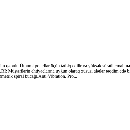
lu.Ümumi poladlar üçün tətbiq edilir və yüksək sürətli emal mərkəzlə
ştərilərin ehtiyaclarına uyğun olaraq xüsusi alətlər təqdim edə bil
etrik spiral bucağı.Anti-Vibration, Pro...