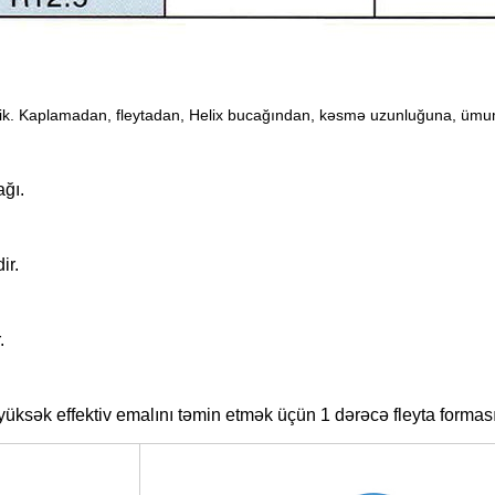
ilərik. Kaplamadan, fleytadan, Helix bucağından, kəsmə uzunluğuna, üm
ağı.
ir.
.
 yüksək effektiv emalını təmin etmək üçün 1 dərəcə fleyta forması