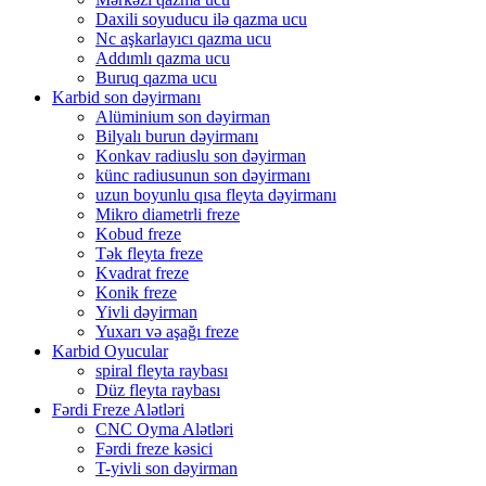
Daxili soyuducu ilə qazma ucu
Nc aşkarlayıcı qazma ucu
Addımlı qazma ucu
Buruq qazma ucu
Karbid son dəyirmanı
Alüminium son dəyirman
Bilyalı burun dəyirmanı
Konkav radiuslu son dəyirman
künc radiusunun son dəyirmanı
uzun boyunlu qısa fleyta dəyirmanı
Mikro diametrli freze
Kobud freze
Tək fleyta freze
Kvadrat freze
Konik freze
Yivli dəyirman
Yuxarı və aşağı freze
Karbid Oyucular
spiral fleyta raybası
Düz fleyta raybası
Fərdi Freze Alətləri
CNC Oyma Alətləri
Fərdi freze kəsici
T-yivli son dəyirman