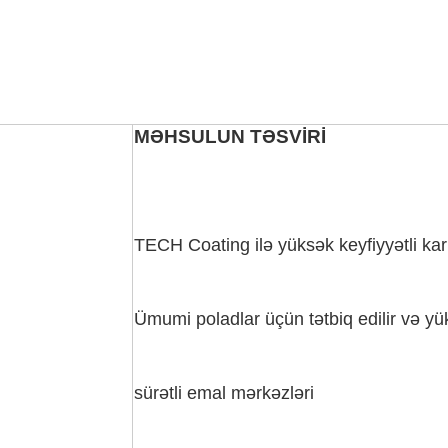
MƏHSULUN TƏSVİRİ
TECH Coating ilə yüksək keyfiyyətli ka
Ümumi poladlar üçün tətbiq edilir və yüks
sürətli emal mərkəzləri