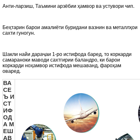
Анти-ларзиш, Таъмини арзёбии ҳамвор ва устувори чип.
Беҳтарин барои амалиёти буридани вазнин ва металлҳои
сахти гуногун.
Шакли найи дараҷаи 1-ро истифода баред, то коркарди
самараноки маводи сахтгирии баландро, ки барои
коркарди ноҳамвор истифода мешаванд, фароҳам
оваред.
ВА
СЕ
Ъ И
СТ
ИФ
ОД
А М
ЕШ
АВ