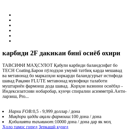
карбиди 2F дакикаи бинї осиёб охири
ТАВСИФИ МАҲСУЛОТ Қабули карбиди баландсифат бо
TECH Coating.Барои пӯлодҳои умумӣ татбиқ карда мешавад
ва метавонад бо марказҳои коркарди баландсуръат истифода
шавад Рақами FLUTE метавонад мувофиқи талаботи
муштариён фармоиш дода шавад. .Корҳои вазнини осиёбҳо -
Индексизатсияи нобаробар, кунҷи спиралии асимметрӣ.Анти-
ларзиш, Pro...
Нархи FOB:
0,5 - 9,999 доллар / дона
Миқдори ҳадди ақали фармоиш:
100 дона / дона
Қобилияти таъминот:
10000 дона / дона дар як моҳ
Ҳоло тамос гиред
Зеркашӣ кунед