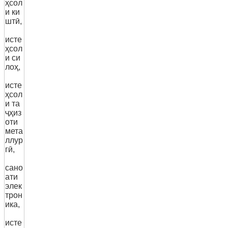
ҳсол
и ки
штӣ,
исте
ҳсол
и си
лоҳ,
исте
ҳсол
и та
ҷҳиз
оти
мета
ллур
гӣ,
сано
ати
элек
трон
ика,
исте