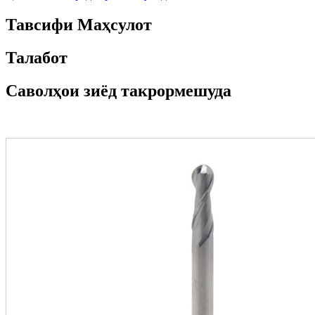
Тавсифи Маҳсулот
Талабот
Саволҳои зиёд такрормешуда