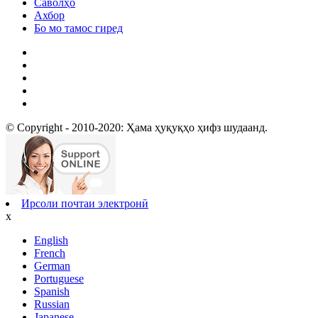
Саволҳо
Ахбор
Бо мо тамос гиред
© Copyright - 2010-2020: Ҳама ҳуқуқҳо ҳифз шудаанд.
Ирсоли почтаи электронӣ
x
English
French
German
Portuguese
Spanish
Russian
Japanese