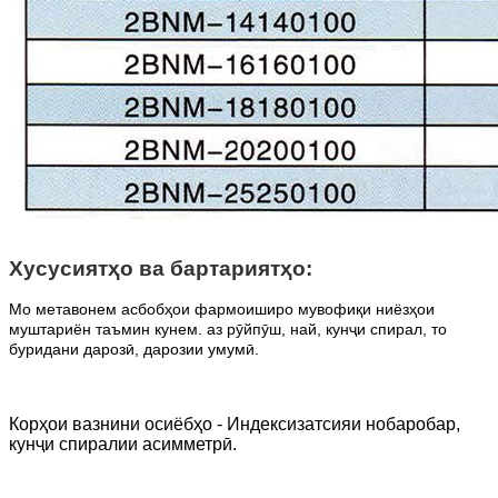
Хусусиятҳо ва бартариятҳо:
Мо метавонем асбобҳои фармоиширо мувофиқи ниёзҳои
муштариён таъмин кунем. аз рӯйпӯш, най, кунҷи спирал, то
буридани дарозӣ, дарозии умумӣ.
Корҳои вазнини осиёбҳо - Индексизатсияи нобаробар,
кунҷи спиралии асимметрӣ.