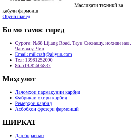
Маслиҳати техникӣ ва
қабули фармоиш
Обуна шавед
Бо мо тамос гиред
Суроға: №68 Lijiang Road, Таун Сисиашу, ноҳияи нав,
Чанчжоу, Чин
Email: millcraft@aliyun.com
Тел: 13961252090
86-519-85606837
Маҳсулот
Лаҷомҳои пармакунии карбид
Фабрикаи охири карбид
Ремерҳои карбид
Асбобҳои фрезери фармоишӣ
ШИРКАТ
Дар бораи мо