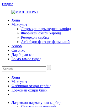
English
Хона
Маҳсулот
Лаҷомҳои пармакунии карбид
Фабрикаи охири карбид
Ремерҳои карбид
Асбобҳои фрезери фармоишӣ
Ахбор
Саволҳо
Дар бораи мо
Бо мо тамос гиред
Хона
Маҳсулот
Фабрикаи охири карбид
Корхонаи охири бинӣ
Лаҷомҳои пармакунии карбид
Пармакунии марказӣ