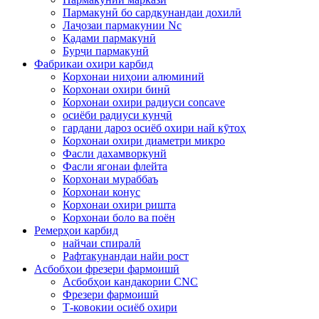
Пармакунӣ бо сардкунандаи дохилӣ
Лаҷозаи пармакунии Nc
Қадами пармакунӣ
Бурҷи пармакунӣ
Фабрикаи охири карбид
Корхонаи ниҳоии алюминий
Корхонаи охири бинӣ
Корхонаи охири радиуси concave
осиёби радиуси кунҷӣ
гардани дароз осиёб охири най кӯтоҳ
Корхонаи охири диаметри микро
Фасли дахамворкунй
Фасли ягонаи флейта
Корхонаи мураббаъ
Корхонаи конус
Корхонаи охири ришта
Корхонаи боло ва поён
Ремерҳои карбид
найчаи спиралӣ
Рафтакунандаи найи рост
Асбобҳои фрезери фармоишӣ
Асбобҳои кандакории CNC
Фрезери фармоишӣ
Т-ковокии осиёб охири