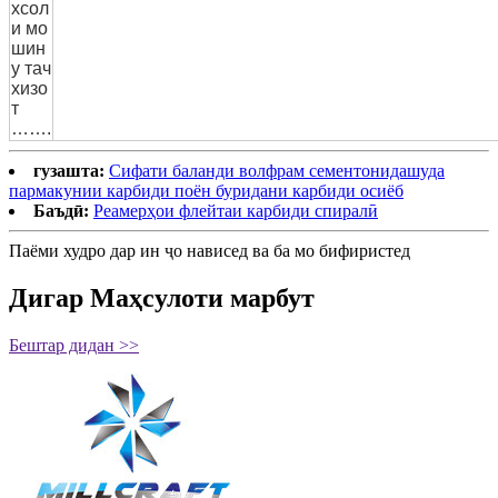
хсол
и мо
шин
у тач
хизо
т
…….
гузашта:
Сифати баланди волфрам сементонидашуда
пармакунии карбиди поён буридани карбиди осиёб
Баъдӣ:
Реамерҳои флейтаи карбиди спиралӣ
Паёми худро дар ин ҷо нависед ва ба мо бифиристед
Дигар Маҳсулоти марбут
Бештар дидан >>