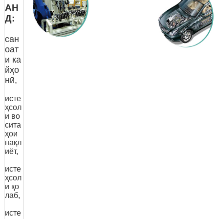
АН
Д:
сан
оат
и ка
йҳо
нӣ,
исте
ҳсол
и во
сита
ҳои
нақл
иёт,
исте
ҳсол
и қо
лаб,
исте