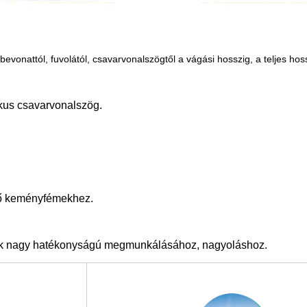
bevonattól, fuvolától, csavarvonalszögtől a vágási hosszig, a teljes hos
kus csavarvonalszög.
ző keményfémekhez.
ok nagy hatékonyságú megmunkálásához, nagyoláshoz.