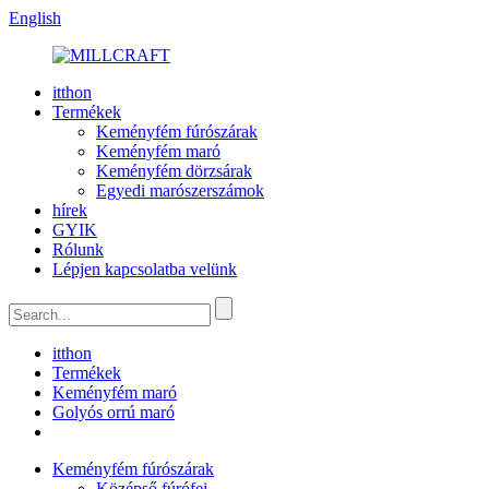
English
itthon
Termékek
Keményfém fúrószárak
Keményfém maró
Keményfém dörzsárak
Egyedi marószerszámok
hírek
GYIK
Rólunk
Lépjen kapcsolatba velünk
itthon
Termékek
Keményfém maró
Golyós orrú maró
Keményfém fúrószárak
Középső fúrófej