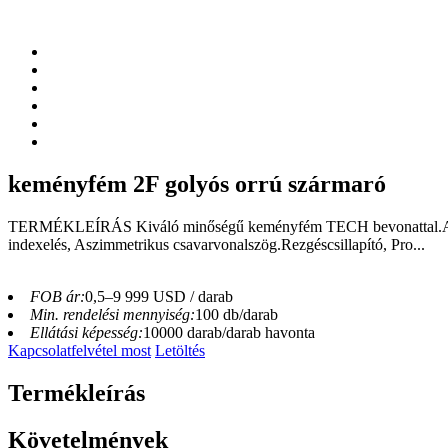
keményfém 2F golyós orrú szármaró
TERMÉKLEÍRÁS Kiváló minőségű keményfém TECH bevonattal.Alkalma
indexelés, Aszimmetrikus csavarvonalszög.Rezgéscsillapító, Pro...
FOB ár:
0,5–9 999 USD / darab
Min. rendelési mennyiség:
100 db/darab
Ellátási képesség:
10000 darab/darab havonta
Kapcsolatfelvétel most
Letöltés
Termékleírás
Követelmények