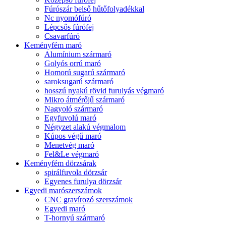
Fúrószár belső hűtőfolyadékkal
Nc nyomófúró
Lépcsős fúrófej
Csavarfúró
Keményfém maró
Alumínium szármaró
Golyós orrú maró
Homorú sugarú szármaró
saroksugarú szármaró
hosszú nyakú rövid furulyás végmaró
Mikro átmérőjű szármaró
Nagyoló szármaró
Egyfuvolú maró
Négyzet alakú végmalom
Kúpos végű maró
Menetvég maró
Fel&Le végmaró
Keményfém dörzsárak
spirálfuvola dörzsár
Egyenes furulya dörzsár
Egyedi marószerszámok
CNC gravírozó szerszámok
Egyedi maró
T-hornyú szármaró