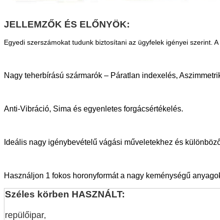
JELLEMZŐK ÉS ELŐNYÖK:
Egyedi szerszámokat tudunk biztosítani az ügyfelek igényei szerint. A 
Nagy teherbírású szármarók – Páratlan indexelés, Aszimmetri
Anti-Vibráció, Sima és egyenletes forgácsértékelés.
Ideális nagy igénybevételű vágási műveletekhez és különbö
Használjon 1 fokos horonyformát a nagy keménységű anyag
Széles körben HASZNÁLT:
repülőipar,