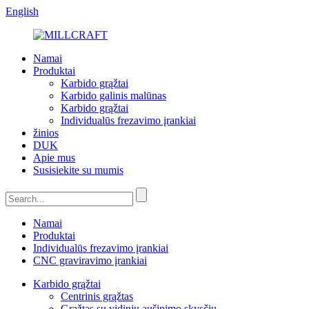
English
Namai
Produktai
Karbido grąžtai
Karbido galinis malūnas
Karbido grąžtai
Individualūs frezavimo įrankiai
žinios
DUK
Apie mus
Susisiekite su mumis
Namai
Produktai
Individualūs frezavimo įrankiai
CNC graviravimo įrankiai
Karbido grąžtai
Centrinis grąžtas
Grąžtas su vidiniu aušinimo skysčiu