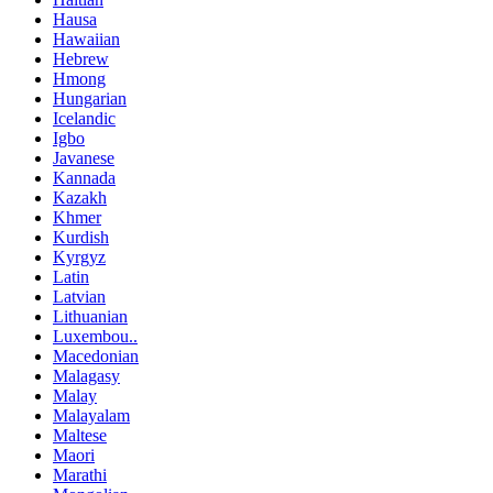
Hausa
Hawaiian
Hebrew
Hmong
Hungarian
Icelandic
Igbo
Javanese
Kannada
Kazakh
Khmer
Kurdish
Kyrgyz
Latin
Latvian
Lithuanian
Luxembou..
Macedonian
Malagasy
Malay
Malayalam
Maltese
Maori
Marathi