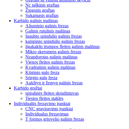
Nc taškinis grąžtas
Žingsnis grąžtas
Sukamasis grąžtas
Karbido galinis malūnas
Aliuminio galinis frezas
Galinis rutulinis malūnas
Įgaubto spindulio galinis frezas
kampinio spindulio galinis frezas
ilgakaklis trumpos fleitos galinis malūnas
Mikro skersmens galinis frezas
Neapdorotas galinis malūnas
Vienos fleitos galinis frezas
Kvadratinis galinis malūnas
Kūginio galo freza
Sriegio galų freza
Aukštyn ir žemyn galinis frezas
Karbido grąžtai
spiralinės fleitos skrudintuvas
Tiesios fleitos staklės
Individualūs frezavimo įrankiai
CNC graviravimo įrankiai
Individualus frezavimas
T formos griovelio galinis frezas