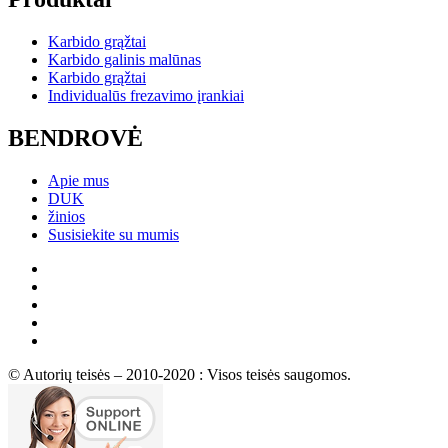
Karbido grąžtai
Karbido galinis malūnas
Karbido grąžtai
Individualūs frezavimo įrankiai
BENDROVĖ
Apie mus
DUK
žinios
Susisiekite su mumis
© Autorių teisės – 2010-2020 : Visos teisės saugomos.