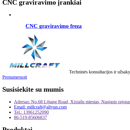
CNC graviravimo įrankiai
CNC graviravimo freza
Techninės konsultacijos ir užsa
Prenumeruoti
Susisiekite su mumis
Adresas: No.68 Lijiang Road, Xixiašu miestas, Naujasis rajon
Email: millcraft@aliyun.com
Tel.: 13961252090
86-519-85606837
Produktai