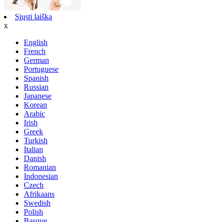
Siųsti laišką
x
English
French
German
Portuguese
Spanish
Russian
Japanese
Korean
Arabic
Irish
Greek
Turkish
Italian
Danish
Romanian
Indonesian
Czech
Afrikaans
Swedish
Polish
Basque