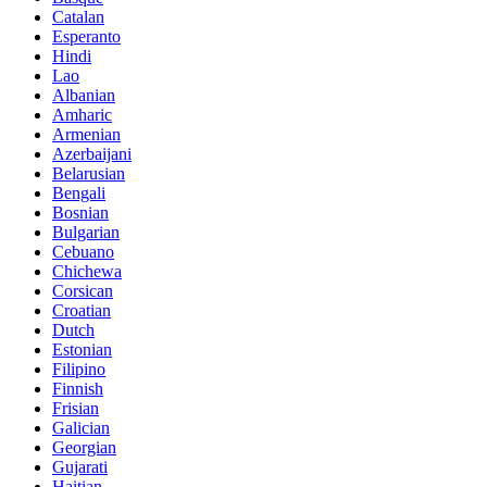
Catalan
Esperanto
Hindi
Lao
Albanian
Amharic
Armenian
Azerbaijani
Belarusian
Bengali
Bosnian
Bulgarian
Cebuano
Chichewa
Corsican
Croatian
Dutch
Estonian
Filipino
Finnish
Frisian
Galician
Georgian
Gujarati
Haitian