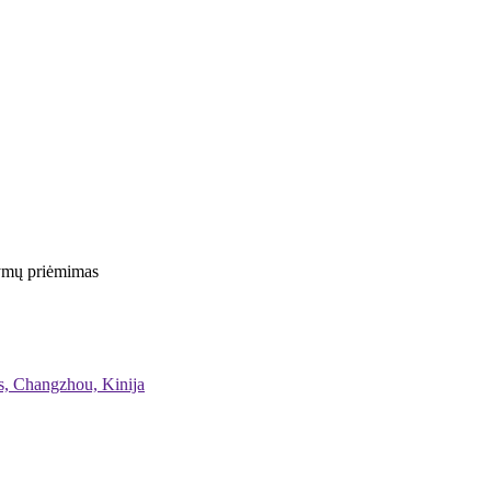
kymų priėmimas
as, Changzhou, Kinija