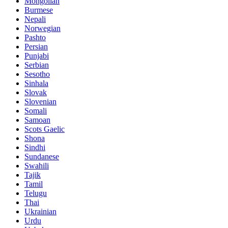
Mongolian
Burmese
Nepali
Norwegian
Pashto
Persian
Punjabi
Serbian
Sesotho
Sinhala
Slovak
Slovenian
Somali
Samoan
Scots Gaelic
Shona
Sindhi
Sundanese
Swahili
Tajik
Tamil
Telugu
Thai
Ukrainian
Urdu